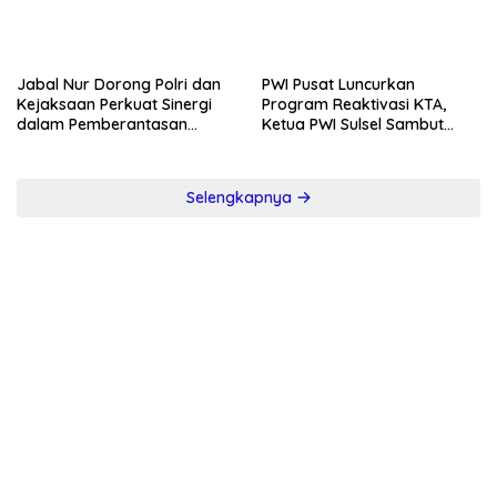
Jabal Nur Dorong Polri dan
PWI Pusat Luncurkan
Kejaksaan Perkuat Sinergi
Program Reaktivasi KTA,
dalam Pemberantasan
Ketua PWI Sulsel Sambut
Korupsi
Positif Kebijakan Diskresi
Selengkapnya