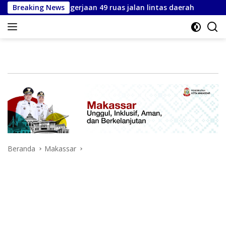
Langsung
 kebut pengerjaan 49 ruas jalan lintas daerah
Breaking News
Perumda 
ke
konten
Beranda
Makassar