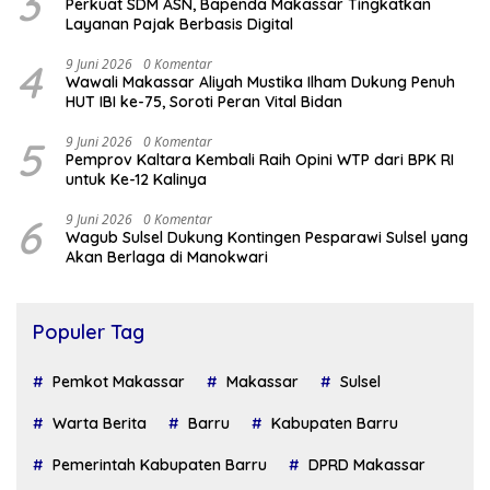
3
Perkuat SDM ASN, Bapenda Makassar Tingkatkan
Layanan Pajak Berbasis Digital
4
9 Juni 2026
0 Komentar
Wawali Makassar Aliyah Mustika Ilham Dukung Penuh
HUT IBI ke-75, Soroti Peran Vital Bidan
5
9 Juni 2026
0 Komentar
Pemprov Kaltara Kembali Raih Opini WTP dari BPK RI
untuk Ke-12 Kalinya
6
9 Juni 2026
0 Komentar
Wagub Sulsel Dukung Kontingen Pesparawi Sulsel yang
Akan Berlaga di Manokwari
Populer Tag
Pemkot Makassar
Makassar
Sulsel
Warta Berita
Barru
Kabupaten Barru
Pemerintah Kabupaten Barru
DPRD Makassar