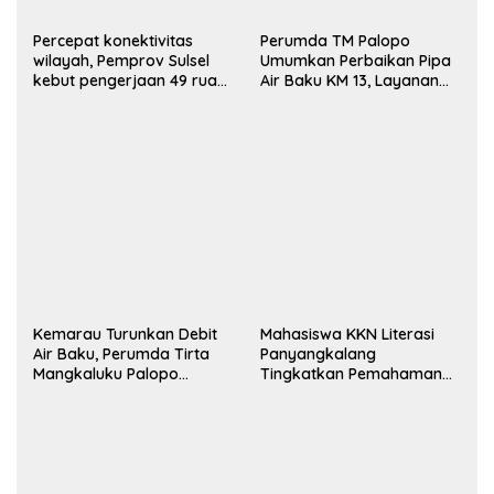
Percepat konektivitas
Perumda TM Palopo
wilayah, Pemprov Sulsel
Umumkan Perbaikan Pipa
kebut pengerjaan 49 ruas
Air Baku KM 13, Layanan
jalan lintas daerah
Diperkirakan Pulih 16–20
Jam
Kemarau Turunkan Debit
Mahasiswa KKN Literasi
Air Baku, Perumda Tirta
Panyangkalang
Mangkaluku Palopo
Tingkatkan Pemahaman
Terapkan Distribusi Bergilir
Bacaan dan Kreativitas
Siswa