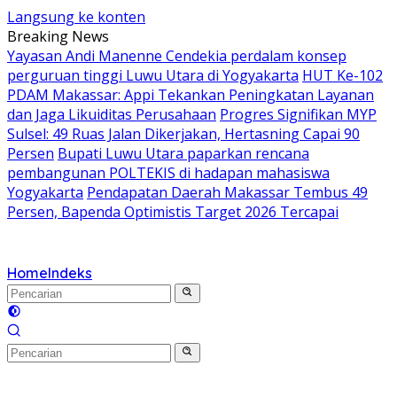
Langsung ke konten
Breaking News
Yayasan Andi Manenne Cendekia perdalam konsep
perguruan tinggi Luwu Utara di Yogyakarta
HUT Ke-102
PDAM Makassar: Appi Tekankan Peningkatan Layanan
dan Jaga Likuiditas Perusahaan
Progres Signifikan MYP
Sulsel: 49 Ruas Jalan Dikerjakan, Hertasning Capai 90
Persen
Bupati Luwu Utara paparkan rencana
pembangunan POLTEKIS di hadapan mahasiswa
Yogyakarta
Pendapatan Daerah Makassar Tembus 49
Persen, Bapenda Optimistis Target 2026 Tercapai
Home
Indeks