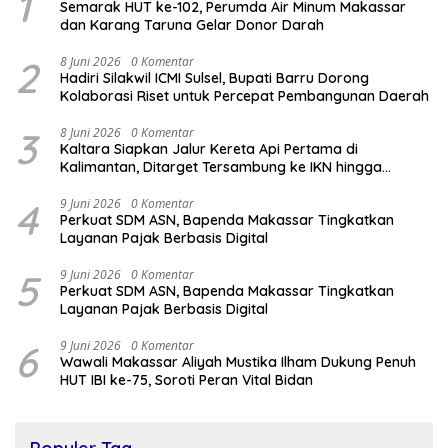
1
Semarak HUT ke-102, Perumda Air Minum Makassar
dan Karang Taruna Gelar Donor Darah
2
8 Juni 2026
0 Komentar
Hadiri Silakwil ICMI Sulsel, Bupati Barru Dorong
Kolaborasi Riset untuk Percepat Pembangunan Daerah
3
8 Juni 2026
0 Komentar
Kaltara Siapkan Jalur Kereta Api Pertama di
Kalimantan, Ditarget Tersambung ke IKN hingga
Malaysia
4
9 Juni 2026
0 Komentar
Perkuat SDM ASN, Bapenda Makassar Tingkatkan
Layanan Pajak Berbasis Digital
5
9 Juni 2026
0 Komentar
Perkuat SDM ASN, Bapenda Makassar Tingkatkan
Layanan Pajak Berbasis Digital
6
9 Juni 2026
0 Komentar
Wawali Makassar Aliyah Mustika Ilham Dukung Penuh
HUT IBI ke-75, Soroti Peran Vital Bidan