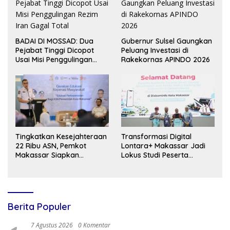
BADAI DI MOSSAD: Dua
Gubernur Sulsel Gaungkan
Pejabat Tinggi Dicopot
Peluang Investasi di
Usai Misi Penggulingan
Rakekornas APINDO 2026
Rezim Iran Gagal Total
Tingkatkan Kesejahteraan
Transformasi Digital
22 Ribu ASN, Pemkot
Lontara+ Makassar Jadi
Makassar Siapkan
Lokus Studi Peserta
Pembentukan Koperasi
Australia Awards
Korpri Berbasis Bisnis
Berkelanjutan
Berita Populer
7 Agustus 2026
0 Komentar