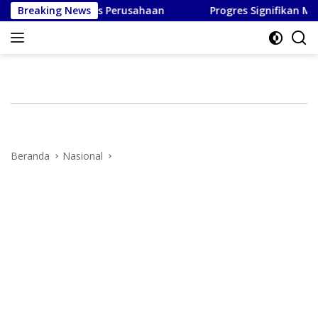
Langsung
 Likuiditas Perusahaan
Breaking News
Progres Signifikan MYP Sulsel:
ke
konten
Beranda
Nasional