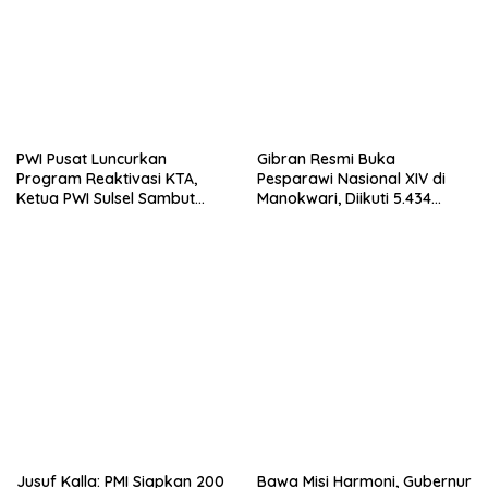
PWI Pusat Luncurkan
Gibran Resmi Buka
Program Reaktivasi KTA,
Pesparawi Nasional XIV di
Ketua PWI Sulsel Sambut
Manokwari, Diikuti 5.434
Positif Kebijakan Diskresi
Peserta dari 38 Provinsi
Jusuf Kalla: PMI Siapkan 200
Bawa Misi Harmoni, Gubernur