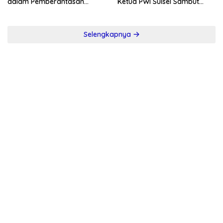
dalam Pemberantasan
Ketua PWI Sulsel Sambut
Korupsi
Positif Kebijakan Diskresi
Selengkapnya