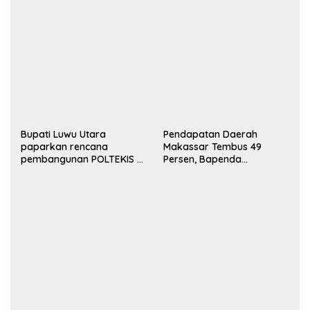
Perusahaan
Bupati Luwu Utara
Pendapatan Daerah
paparkan rencana
Makassar Tembus 49
pembangunan POLTEKIS di
Persen, Bapenda
hadapan mahasiswa
Optimistis Target 2026
Yogyakarta
Tercapai