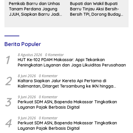
Pemkab Barru dan Unhas
Bupati dan Wakil Bupati
Tanam Perdana Jagung
Barru Tinjau Aksi Bersih-
JJUH, Siapkan Barru Jadi
Bersih TPI, Dorong Budaya
Sentra Benih Unggul
Peduli Lingkungan
Berita Populer
1
8 Agustus 2026
0 Komentar
HUT Ke-102 PDAM Makassar: Appi Tekankan
Peningkatan Layanan dan Jaga Likuiditas Perusahaan
2
8 Juni 2026
0 Komentar
Kaltara Siapkan Jalur Kereta Api Pertama di
Kalimantan, Ditarget Tersambung ke IKN hingga
Malaysia
3
9 Juni 2026
0 Komentar
Perkuat SDM ASN, Bapenda Makassar Tingkatkan
Layanan Pajak Berbasis Digital
4
9 Juni 2026
0 Komentar
Perkuat SDM ASN, Bapenda Makassar Tingkatkan
Layanan Pajak Berbasis Digital