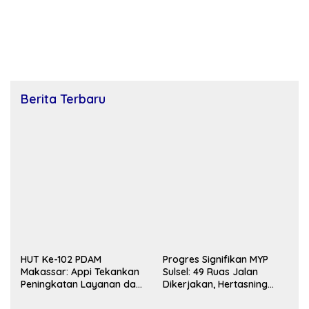
Berita Terbaru
HUT Ke-102 PDAM
Progres Signifikan MYP
Makassar: Appi Tekankan
Sulsel: 49 Ruas Jalan
Peningkatan Layanan dan
Dikerjakan, Hertasning
Jaga Likuiditas
Capai 90 Persen