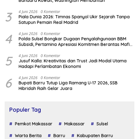
Bandara Kuwait, Washington Membantah
3
4 Juni 2026
0 Komentar
Piala Dunia 2026: Timnas Spanyol Ukir Sejarah Tanpa
Satupun Pemain Real Madrid
4
4 Juni 2026
0 Komentar
Polda Sulsel Bongkar Dugaan Penyalahgunaan BBM
Subsidi, Pertamina Apresiasi Komitmen Berantas Mafia
Migas
5
4 Juni 2026
0 Komentar
Jusuf Kalla: Kreativitas dan Trust Jadi Modal Utama
Hadapi Perlambatan Ekonomi
6
4 Juni 2026
0 Komentar
Bupati Barru Tutup Liga Ramang U-17 2026, SSB
Hibridah Raih Gelar Juara
Populer Tag
Pemkot Makassar
Makassar
Sulsel
Warta Berita
Barru
Kabupaten Barru