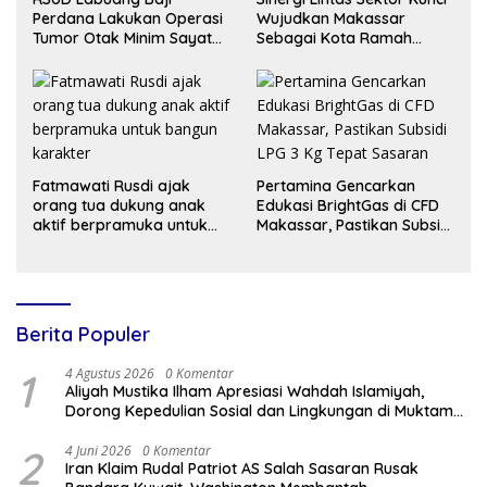
Perdana Lakukan Operasi
Wujudkan Makassar
Tumor Otak Minim Sayatan
Sebagai Kota Ramah
dengan Teknik ETOS
Anak, Tegas Munafri
Arifuddin
Fatmawati Rusdi ajak
Pertamina Gencarkan
orang tua dukung anak
Edukasi BrightGas di CFD
aktif berpramuka untuk
Makassar, Pastikan Subsidi
bangun karakter
LPG 3 Kg Tepat Sasaran
Berita Populer
1
4 Agustus 2026
0 Komentar
Aliyah Mustika Ilham Apresiasi Wahdah Islamiyah,
Dorong Kepedulian Sosial dan Lingkungan di Muktamar
V
2
4 Juni 2026
0 Komentar
Iran Klaim Rudal Patriot AS Salah Sasaran Rusak