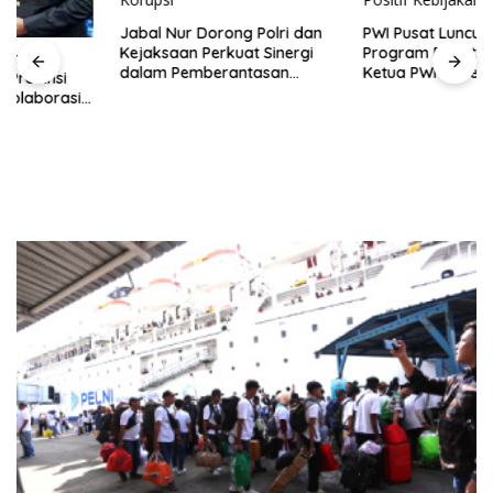
Jabal Nur Dorong Polri dan
PWI Pusat Luncurkan
Kejaksaan Perkuat Sinergi
Program Reaktivasi KTA,
dalam Pemberantasan
Ketua PWI Sulsel Sambut
Korupsi
Positif Kebijakan Diskresi