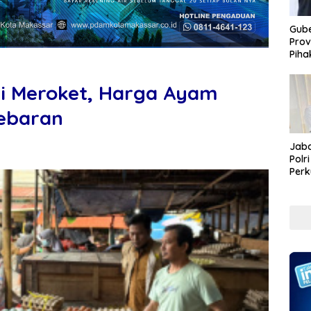
Gube
Prov
Piha
ai Meroket, Harga Ayam
Lebaran
Jaba
Polr
Perk
Pem
Koru