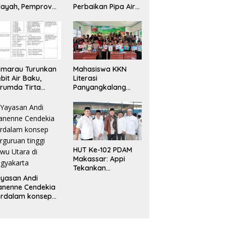
layah, Pemprov
Perbaikan Pipa Air
lsel kebut
Baku KM 13,
ngerjaan 49 ruas
Layanan
lan lintas daerah
Diperkirakan Pulih
16–20 Jam
emarau Turunkan
Mahasiswa KKN
bit Air Baku,
Literasi
rumda Tirta
Panyangkalang
ngkaluku Palopo
Tingkatkan
rapkan Distribusi
Pemahaman
rgilir
Bacaan dan
Kreativitas Siswa
HUT Ke-102 PDAM
Makassar: Appi
Tekankan
Peningkatan
yasan Andi
Layanan dan Jaga
anenne Cendekia
Likuiditas
erdalam konsep
Perusahaan
rguruan tinggi
wu Utara di
ogyakarta