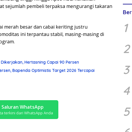
uat sejumlah pembeli terpaksa mengurangi takaran
Ber
1
i merah besar dan cabai keriting justru
moditas ini terpantau stabil, masing-masing di
logram.
2
n Dikerjakan, Hertasning Capai 90 Persen
3
sen, Bapenda Optimistis Target 2026 Tercapai
4
i Saluran WhatsApp
5
ta terkini dari WhatsApp Anda