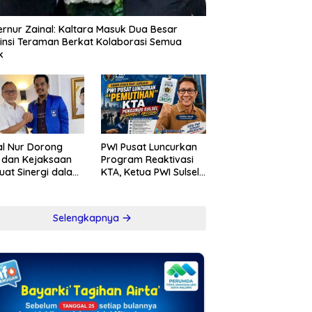
rnur Zainal: Kaltara Masuk Dua Besar
insi Teraman Berkat Kolaborasi Semua
k
l Nur Dorong
PWI Pusat Luncurkan
i dan Kejaksaan
Program Reaktivasi
uat Sinergi dalam
KTA, Ketua PWI Sulsel
berantasan
Sambut Positif
psi
Kebijakan Diskresi
Selengkapnya