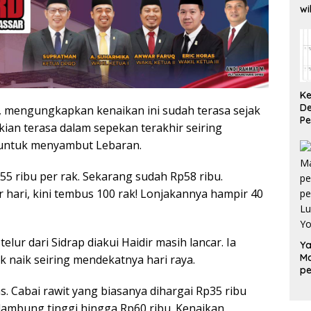
wi
Su
pe
ja
K
De
g, mengungkapkan kenaikan ini sudah terasa sejak
Pe
an terasa dalam sepekan terakhir seiring
Ma
untuk menyambut Lebaran.
Te
Be
55 ribu per rak. Sekarang sudah Rp58 ribu.
 hari, kini tembus 100 rak! Lonjakannya hampir 40
ur dari Sidrap diakui Haidir masih lancar. Ia
Ya
M
 naik seiring mendekatnya hari raya.
p
pe
s. Cabai rawit yang biasanya dihargai Rp35 ribu
Lu
elambung tinggi hingga Rp60 ribu. Kenaikan
Y