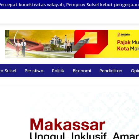
yah, Pemprov Sulsel kebut pengerjaan 49 ruas jalan lintas daer
a Sulsel
Peristiwa
Politik
Ekonomi
Pendidikan
Opi