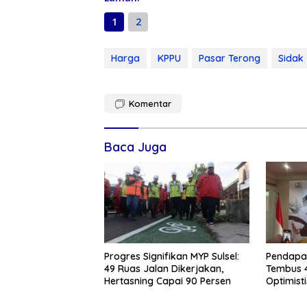
1
2
Harga
KPPU
Pasar Terong
Sidak
Komentar
Baca Juga
Progres Signifikan MYP Sulsel:
Pendapa
49 Ruas Jalan Dikerjakan,
Tembus 
Hertasning Capai 90 Persen
Optimist
Tercapai