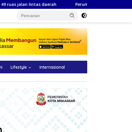
ah
Perumda TM Palopo Umumkan Perbaikan Pipa Air Baku
ni
Lifestyle
Internasional