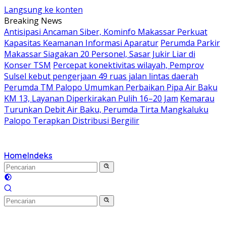
Langsung ke konten
Breaking News
Antisipasi Ancaman Siber, Kominfo Makassar Perkuat
Kapasitas Keamanan Informasi Aparatur
Perumda Parkir
Makassar Siagakan 20 Personel, Sasar Jukir Liar di
Konser TSM
Percepat konektivitas wilayah, Pemprov
Sulsel kebut pengerjaan 49 ruas jalan lintas daerah
Perumda TM Palopo Umumkan Perbaikan Pipa Air Baku
KM 13, Layanan Diperkirakan Pulih 16–20 Jam
Kemarau
Turunkan Debit Air Baku, Perumda Tirta Mangkaluku
Palopo Terapkan Distribusi Bergilir
Home
Indeks