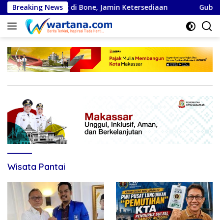
Langsung
LPG 3 Kg di Bone, Jamin Ketersediaan
Breaking News
Gubernur Sulsel
ke
konten
Wisata Pantai