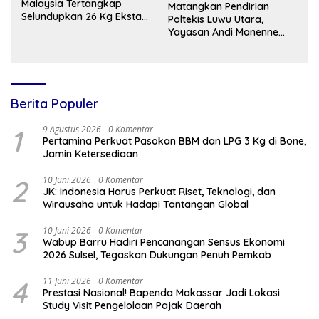
Malaysia Tertangkap
Matangkan Pendirian
Selundupkan 26 Kg Ekstasi
Poltekis Luwu Utara,
ke Indonesia
Yayasan Andi Manenne
Cendekia Pelajari Model
Vokasi di ITNY Yogyakarta
Berita Populer
1
9 Agustus 2026
0 Komentar
Pertamina Perkuat Pasokan BBM dan LPG 3 Kg di Bone,
Jamin Ketersediaan
2
10 Juni 2026
0 Komentar
JK: Indonesia Harus Perkuat Riset, Teknologi, dan
Wirausaha untuk Hadapi Tantangan Global
3
10 Juni 2026
0 Komentar
Wabup Barru Hadiri Pencanangan Sensus Ekonomi
2026 Sulsel, Tegaskan Dukungan Penuh Pemkab
4
11 Juni 2026
0 Komentar
Prestasi Nasional! Bapenda Makassar Jadi Lokasi
Study Visit Pengelolaan Pajak Daerah