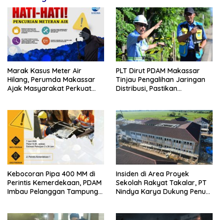
Marak Kasus Meter Air
PLT Dirut PDAM Makassar
Hilang, Perumda Makassar
Tinjau Pengalihan Jaringan
Ajak Masyarakat Perkuat
Distribusi, Pastikan
Pengawasan Aset Publik
Optimalisasi Jaringan
Distribusi Demi Atasi
Kekurangan Air
Kebocoran Pipa 400 MM di
Insiden di Area Proyek
Perintis Kemerdekaan, PDAM
Sekolah Rakyat Takalar, PT
Imbau Pelanggan Tampung
Nindya Karya Dukung Penuh
Air Sebelum Pekerjaan
Proses Investigasi
Dimulai