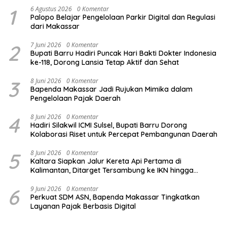
1
6 Agustus 2026
0 Komentar
Palopo Belajar Pengelolaan Parkir Digital dan Regulasi
dari Makassar
2
7 Juni 2026
0 Komentar
Bupati Barru Hadiri Puncak Hari Bakti Dokter Indonesia
ke-118, Dorong Lansia Tetap Aktif dan Sehat
3
8 Juni 2026
0 Komentar
Bapenda Makassar Jadi Rujukan Mimika dalam
Pengelolaan Pajak Daerah
4
8 Juni 2026
0 Komentar
Hadiri Silakwil ICMI Sulsel, Bupati Barru Dorong
Kolaborasi Riset untuk Percepat Pembangunan Daerah
5
8 Juni 2026
0 Komentar
Kaltara Siapkan Jalur Kereta Api Pertama di
Kalimantan, Ditarget Tersambung ke IKN hingga
Malaysia
6
9 Juni 2026
0 Komentar
Perkuat SDM ASN, Bapenda Makassar Tingkatkan
Layanan Pajak Berbasis Digital