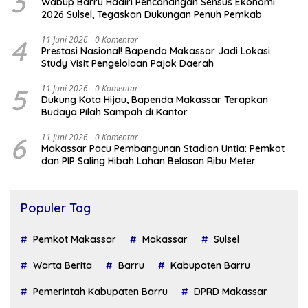
3
Wabup Barru Hadiri Pencanangan Sensus Ekonomi
2026 Sulsel, Tegaskan Dukungan Penuh Pemkab
4
11 Juni 2026
0 Komentar
Prestasi Nasional! Bapenda Makassar Jadi Lokasi
Study Visit Pengelolaan Pajak Daerah
5
11 Juni 2026
0 Komentar
Dukung Kota Hijau, Bapenda Makassar Terapkan
Budaya Pilah Sampah di Kantor
6
11 Juni 2026
0 Komentar
Makassar Pacu Pembangunan Stadion Untia: Pemkot
dan PIP Saling Hibah Lahan Belasan Ribu Meter
Populer Tag
Pemkot Makassar
Makassar
Sulsel
Warta Berita
Barru
Kabupaten Barru
Pemerintah Kabupaten Barru
DPRD Makassar