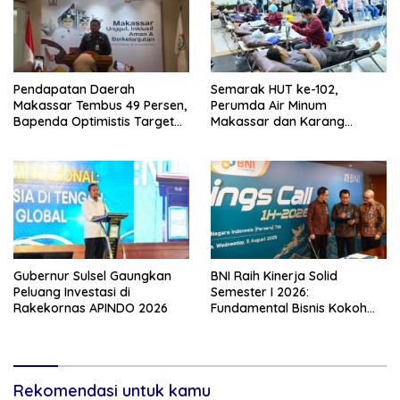
Pendapatan Daerah
Semarak HUT ke-102,
Makassar Tembus 49 Persen,
Perumda Air Minum
Bapenda Optimistis Target
Makassar dan Karang
2026 Tercapai
Taruna Gelar Donor Darah
Gubernur Sulsel Gaungkan
BNI Raih Kinerja Solid
Peluang Investasi di
Semester I 2026:
Rakekornas APINDO 2026
Fundamental Bisnis Kokoh
Topang Pertumbuhan Kredit
& Kualitas Aset
Rekomendasi untuk kamu