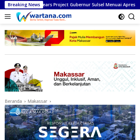
Langsung
m Multi Years Project Gubernur Sulsel Menuai Apresiasi
Breaking News
ke
konten
Beranda
Makassar