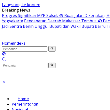
Langsung ke konten
Breaking News
Progres Signifikan MYP Sulsel: 49 Ruas Jalan Dikerjakan, 
Yogyakarta
Pendapatan Daerah Makassar Tembus 49 Perse
Jadi Sentra Benih Unggul
Bupati dan Wakil Bupati Barru T
Home
Indeks
Home
Pemerintahan
Nasional