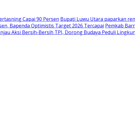
Hertasning Capai 90 Persen
Bupati Luwu Utara paparkan r
n, Bapenda Optimistis Target 2026 Tercapai
Pemkab Barr
injau Aksi Bersih-Bersih TPI, Dorong Budaya Peduli Lingku