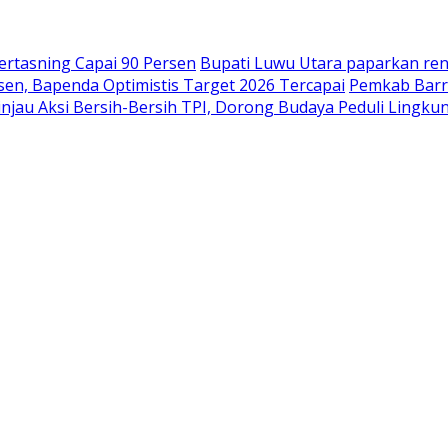
Hertasning Capai 90 Persen
Bupati Luwu Utara paparkan r
n, Bapenda Optimistis Target 2026 Tercapai
Pemkab Barr
injau Aksi Bersih-Bersih TPI, Dorong Budaya Peduli Lingku