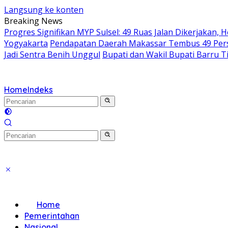
Langsung ke konten
Breaking News
Progres Signifikan MYP Sulsel: 49 Ruas Jalan Dikerjakan, 
Yogyakarta
Pendapatan Daerah Makassar Tembus 49 Perse
Jadi Sentra Benih Unggul
Bupati dan Wakil Bupati Barru T
Home
Indeks
Home
Pemerintahan
Nasional