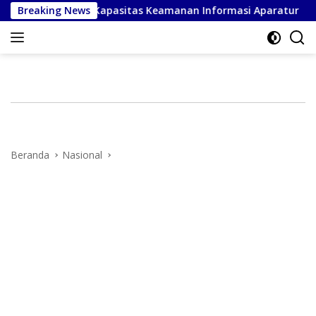
Langsung
r Perkuat Kapasitas Keamanan Informasi Aparatur
Breaking News
Peru
ke
konten
Beranda
Nasional