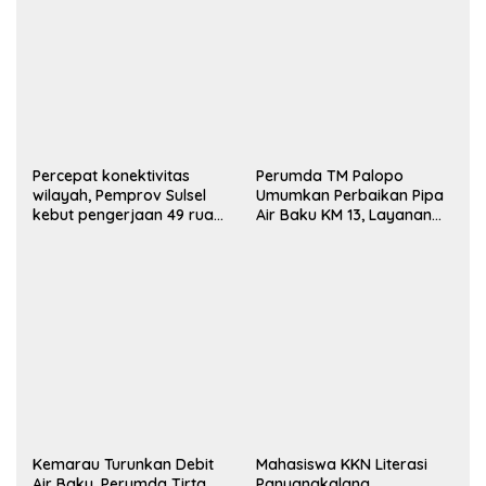
Percepat konektivitas
Perumda TM Palopo
wilayah, Pemprov Sulsel
Umumkan Perbaikan Pipa
kebut pengerjaan 49 ruas
Air Baku KM 13, Layanan
jalan lintas daerah
Diperkirakan Pulih 16–20
Jam
Kemarau Turunkan Debit
Mahasiswa KKN Literasi
Air Baku, Perumda Tirta
Panyangkalang