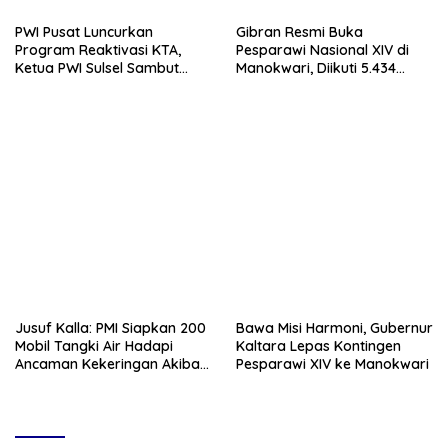
PWI Pusat Luncurkan
Gibran Resmi Buka
Program Reaktivasi KTA,
Pesparawi Nasional XIV di
Ketua PWI Sulsel Sambut
Manokwari, Diikuti 5.434
Positif Kebijakan Diskresi
Peserta dari 38 Provinsi
Jusuf Kalla: PMI Siapkan 200
Bawa Misi Harmoni, Gubernur
Mobil Tangki Air Hadapi
Kaltara Lepas Kontingen
Ancaman Kekeringan Akibat
Pesparawi XIV ke Manokwari
El Nino