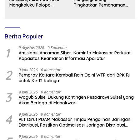
Mangkaluku Palopo
Tingkatkan Pemahaman
Terapkan Distribusi Bergilir
Bacaan dan Kreativitas
Siswa
Berita Populer
1
9 Agustus 2026
0 Komentar
Antisipasi Ancaman Siber, Kominfo Makassar Perkuat
Kapasitas Keamanan Informasi Aparatur
2
9 Juni 2026
0 Komentar
Pemprov Kaltara Kembali Raih Opini WTP dari BPK RI
untuk Ke-12 Kalinya
3
9 Juni 2026
0 Komentar
Wagub Sulsel Dukung Kontingen Pesparawi Sulsel yang
Akan Berlaga di Manokwari
4
9 Juni 2026
0 Komentar
PLT Dirut PDAM Makassar Tinjau Pengalihan Jaringan
Distribusi, Pastikan Optimalisasi Jaringan Distribusi
Demi Atasi Kekurangan Air
9 Juni 2026
0 Komentar