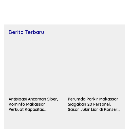
Berita Terbaru
Antisipasi Ancaman Siber,
Perumda Parkir Makassar
Kominfo Makassar
Siagakan 20 Personel,
Perkuat Kapasitas
Sasar Jukir Liar di Konser
Keamanan Informasi
TSM
Aparatur