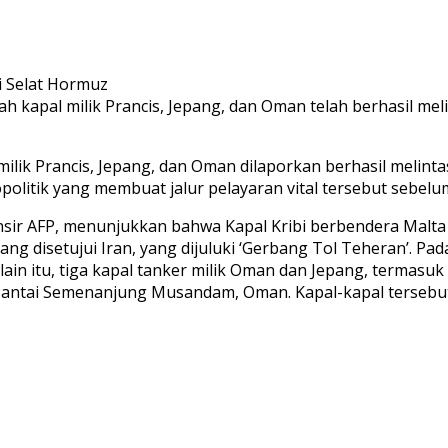
ah kapal milik Prancis, Jepang, dan Oman telah berhasil mel
ilik Prancis, Jepang, dan Oman dilaporkan berhasil melintas
opolitik yang membuat jalur pelayaran vital tersebut sebel
lansir AFP, menunjukkan bahwa Kapal Kribi berbendera Malta
g disetujui Iran, yang dijuluki ‘Gerbang Tol Teheran’. Pada
in itu, tiga kapal tanker milik Oman dan Jepang, termasuk K
 Pantai Semenanjung Musandam, Oman. Kapal-kapal tersebut 