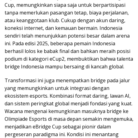
Cup, memungkinkan siapa saja untuk berpartisipasi
tanpa memerlukan pasangan tetap, biaya perjalanan,
atau keanggotaan klub. Cukup dengan akun daring,
koneksi internet, dan kemauan bermain. Indonesia
sendiri telah menunjukkan potensi besar dalam arena
ini. Pada edisi 2025, beberapa pemain Indonesia
berhasil lolos ke babak final dan bahkan meraih posisi
podium di kategori eCup2, membuktikan bahwa talenta
bridge Indonesia mampu bersaing di kancah global.
Transformasi ini juga menempatkan bridge pada jalur
yang memungkinkan untuk integrasi dengan
ekosistem esports. Kombinasi format daring, lawan AI,
dan sistem peringkat global menjadi fondasi yang kuat.
Wacana mengenai kemungkinan masuknya bridge ke
Olimpiade Esports di masa depan semakin mengemuka,
menjadikan eBridge Cup sebagai pionir dalam
pergeseran paradigma ini. Kondisi ini menantang