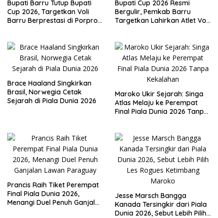
Bupati Barru Tutup Bupati
Bupati Cup 2026 Resmi
Cup 2026, Targetkan Voli
Bergulir, Pemkab Barru
Barru Berprestasi di Porprov
Targetkan Lahirkan Atlet Voli
Sulsel
Berprestasi
Brace Haaland Singkirkan
Brasil, Norwegia Cetak
Maroko Ukir Sejarah: Singa
Sejarah di Piala Dunia 2026
Atlas Melaju ke Perempat
Final Piala Dunia 2026 Tanpa
Kekalahan
Prancis Raih Tiket Perempat
Final Piala Dunia 2026,
Jesse Marsch Bangga
Menangi Duel Penuh Ganjalan
Kanada Tersingkir dari Piala
Lawan Paraguay
Dunia 2026, Sebut Lebih Pilih