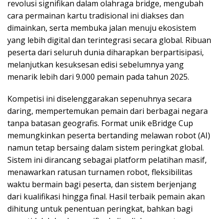
revolusi signifikan dalam olahraga bridge, mengubah
cara permainan kartu tradisional ini diakses dan
dimainkan, serta membuka jalan menuju ekosistem
yang lebih digital dan terintegrasi secara global. Ribuan
peserta dari seluruh dunia diharapkan berpartisipasi,
melanjutkan kesuksesan edisi sebelumnya yang
menarik lebih dari 9.000 pemain pada tahun 2025.
Kompetisi ini diselenggarakan sepenuhnya secara
daring, mempertemukan pemain dari berbagai negara
tanpa batasan geografis. Format unik eBridge Cup
memungkinkan peserta bertanding melawan robot (AI)
namun tetap bersaing dalam sistem peringkat global.
Sistem ini dirancang sebagai platform pelatihan masif,
menawarkan ratusan turnamen robot, fleksibilitas
waktu bermain bagi peserta, dan sistem berjenjang
dari kualifikasi hingga final. Hasil terbaik pemain akan
dihitung untuk penentuan peringkat, bahkan bagi