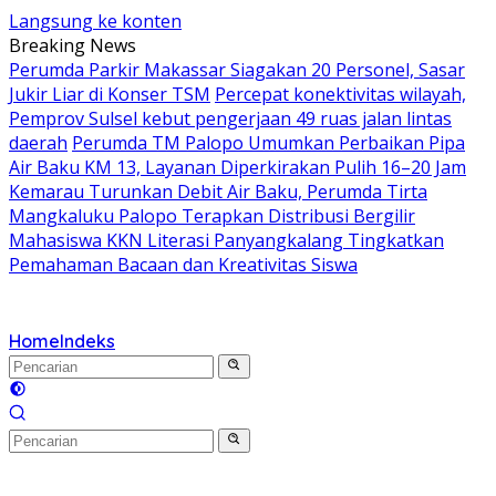
Langsung ke konten
Breaking News
Perumda Parkir Makassar Siagakan 20 Personel, Sasar
Jukir Liar di Konser TSM
Percepat konektivitas wilayah,
Pemprov Sulsel kebut pengerjaan 49 ruas jalan lintas
daerah
Perumda TM Palopo Umumkan Perbaikan Pipa
Air Baku KM 13, Layanan Diperkirakan Pulih 16–20 Jam
Kemarau Turunkan Debit Air Baku, Perumda Tirta
Mangkaluku Palopo Terapkan Distribusi Bergilir
Mahasiswa KKN Literasi Panyangkalang Tingkatkan
Pemahaman Bacaan dan Kreativitas Siswa
Home
Indeks