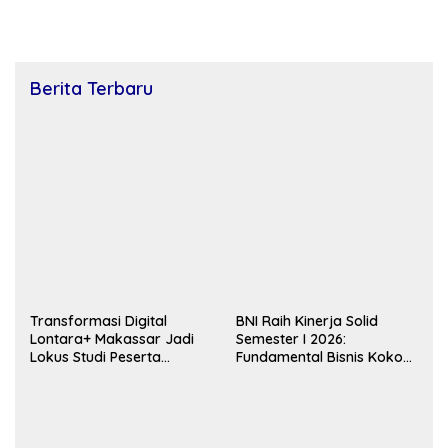
Berita Terbaru
Transformasi Digital
BNI Raih Kinerja Solid
Lontara+ Makassar Jadi
Semester I 2026:
Lokus Studi Peserta
Fundamental Bisnis Kokoh
Australia Awards
Topang Pertumbuhan
Kredit & Kualitas Aset