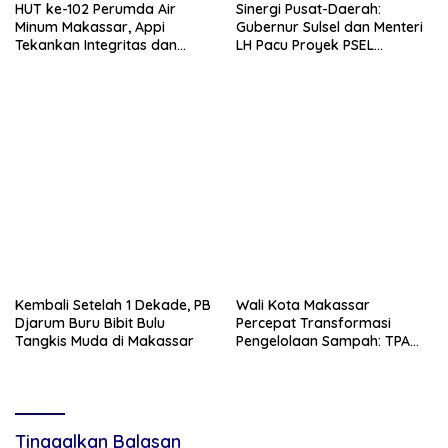
HUT ke-102 Perumda Air
Sinergi Pusat-Daerah:
Minum Makassar, Appi
Gubernur Sulsel dan Menteri
Tekankan Integritas dan
LH Pacu Proyek PSEL
Peningkatan Pelayanan Air
Mamminasata
Bersih
Kembali Setelah 1 Dekade, PB
Wali Kota Makassar
Djarum Buru Bibit Bulu
Percepat Transformasi
Tangkis Muda di Makassar
Pengelolaan Sampah: TPA
Tamangapa Berbenah, PSEL
Transisi Perpres 109
Tinggalkan Balasan