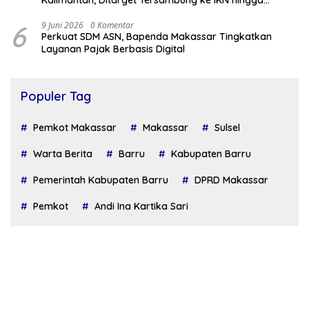
Kalimantan, Ditarget Tersambung ke IKN hingga
Malaysia
6
9 Juni 2026
0 Komentar
Perkuat SDM ASN, Bapenda Makassar Tingkatkan
Layanan Pajak Berbasis Digital
Populer Tag
Pemkot Makassar
Makassar
Sulsel
Warta Berita
Barru
Kabupaten Barru
Pemerintah Kabupaten Barru
DPRD Makassar
Pemkot
Andi Ina Kartika Sari