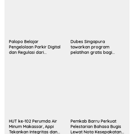
Palopo Belajar
Dubes Singapura
Pengelolaan Parkir Digital
tawarkan program
dan Regulasi dari
pelatihan gratis bagi
Makassar
masyarakat dan ASN
Makassar
HUT ke-102 Perumda Air
Pemkab Barru Perkuat
Minum Makassar, Appi
Pelestarian Bahasa Bugis
Tekankan Integritas dan
Lewat Nota Kesepakatan