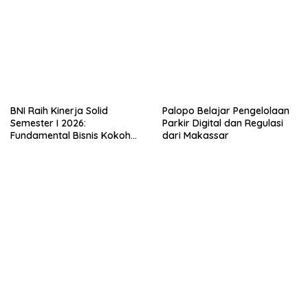
BNI Raih Kinerja Solid
Palopo Belajar Pengelolaan
Semester I 2026:
Parkir Digital dan Regulasi
Fundamental Bisnis Kokoh
dari Makassar
Topang Pertumbuhan Kredit
& Kualitas Aset