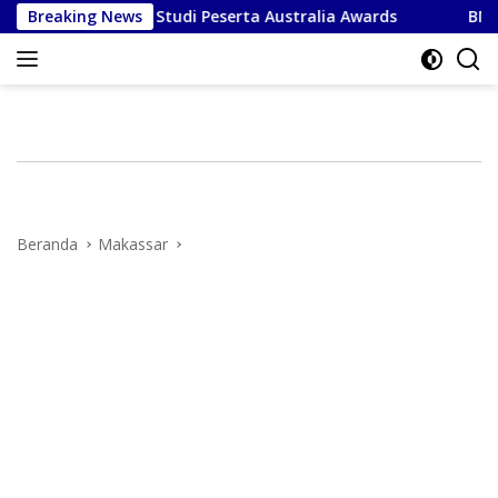
Langsung
Jadi Lokus Studi Peserta Australia Awards
Breaking News
BNI Raih Ki
ke
konten
Beranda
Makassar