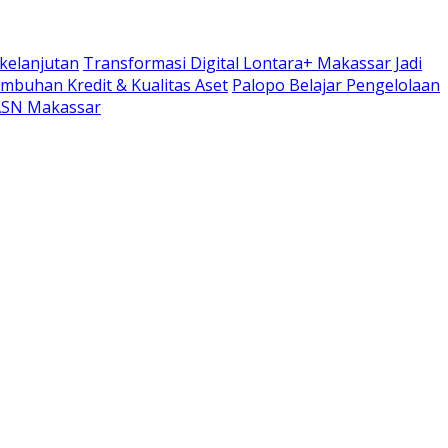
kelanjutan
Transformasi Digital Lontara+ Makassar Jadi
umbuhan Kredit & Kualitas Aset
Palopo Belajar Pengelolaan
 ASN Makassar