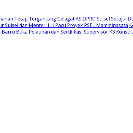
amanan Tetap Tergantung Gelagat AS
DPRD Sulsel Setujui D
ur Sulsel dan Menteri LH Pacu Proyek PSEL Mamminasata
K
 Barru Buka Pelatihan dan Sertifikasi Supervisor K3 Konst