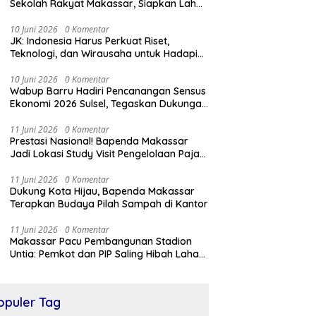
Sekolah Rakyat Makassar, Siapkan Lahan
untuk Perluasan Akses Pendidikan
10 Juni 2026
0 Komentar
JK: Indonesia Harus Perkuat Riset,
Teknologi, dan Wirausaha untuk Hadapi
Tantangan Global
10 Juni 2026
0 Komentar
Wabup Barru Hadiri Pencanangan Sensus
Ekonomi 2026 Sulsel, Tegaskan Dukungan
Penuh Pemkab
11 Juni 2026
0 Komentar
Prestasi Nasional! Bapenda Makassar
Jadi Lokasi Study Visit Pengelolaan Pajak
Daerah
11 Juni 2026
0 Komentar
Dukung Kota Hijau, Bapenda Makassar
Terapkan Budaya Pilah Sampah di Kantor
11 Juni 2026
0 Komentar
Makassar Pacu Pembangunan Stadion
Untia: Pemkot dan PIP Saling Hibah Lahan
Belasan Ribu Meter
opuler Tag