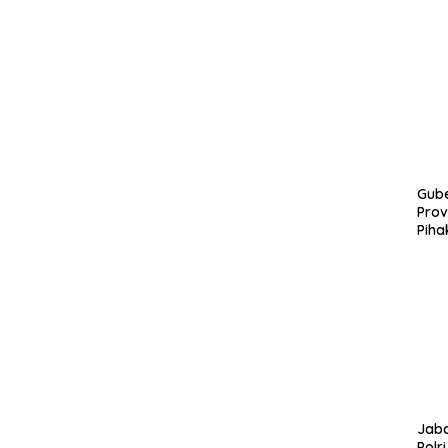
Gube
Prov
Piha
Jaba
Polr