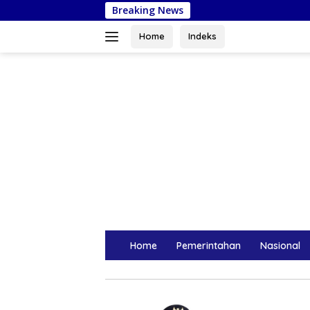
Langsung
Breaking News
Gubernur Sulse
ke
konten
Home
Indeks
Home
Pemerintahan
Nasional