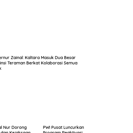
rnur Zainal: Kaltara Masuk Dua Besar
insi Teraman Berkat Kolaborasi Semua
k
l Nur Dorong
PWI Pusat Luncurkan
i dan Kejaksaan
Program Reaktivasi