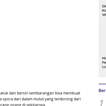
Di
Ko
Wi
Mu
Gu
Me
M
Pe
Lu
Ya
M
Pe
Vo
Y
Ber
batuk dan bersin sembarangan bisa membuat
da spora dari dalam mulut yang terdorong dari
1
rang-orang di sekitarnya.