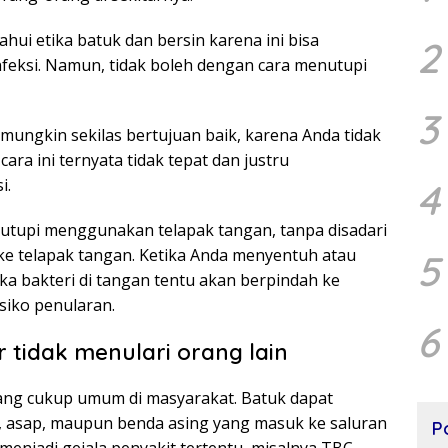
hui etika batuk dan bersin karena ini bisa
2
eksi. Namun, tidak boleh dengan cara menutupi
3
mungkin sekilas bertujuan baik, karena Anda tidak
 cara ini ternyata tidak tepat dan justru
i.
4
nutupi menggunakan telapak tangan, tanpa disadari
ke telapak tangan. Ketika Anda menyentuh atau
5
ka bakteri di tangan tentu akan berpindah ke
siko penularan.
6
r tidak menulari orang lain
ng cukup umum di masyarakat. Batuk dapat
bu, asap, maupun benda asing yang masuk ke saluran
P
 menjadi gejala penyakit tertentu, misalnya TBC,