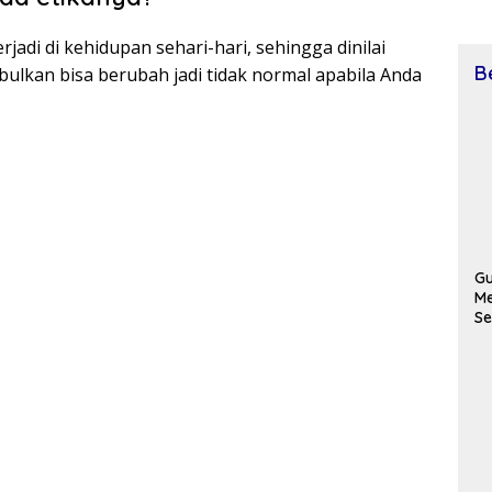
rjadi di kehidupan sehari-hari, sehingga dinilai
B
bulkan bisa berubah jadi tidak normal apabila Anda
Gu
Me
Se
Ma
La
Pe
Pe