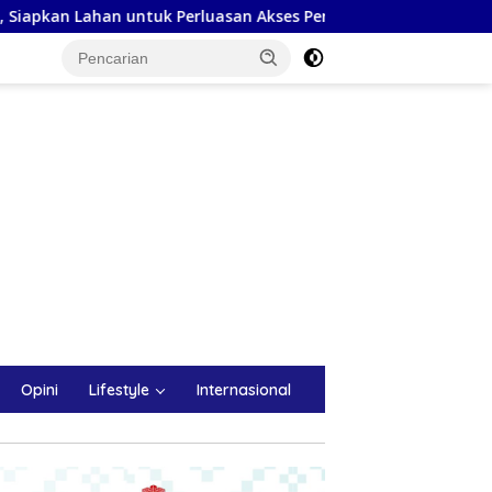
ntuk Perluasan Akses Pendidikan
Sulsel Siagakan Pomp
Opini
Lifestyle
Internasional