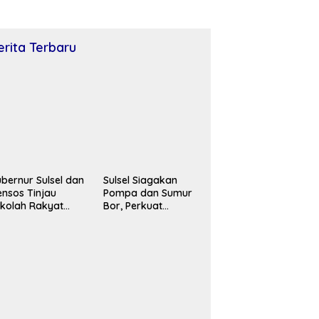
erita Terbaru
bernur Sulsel dan
Sulsel Siagakan
nsos Tinjau
Pompa dan Sumur
kolah Rakyat
Bor, Perkuat
kassar, Siapkan
Pertahanan Pangan
han untuk
Hadapi Kekeringan
rluasan Akses
Ekstrem
ndidikan