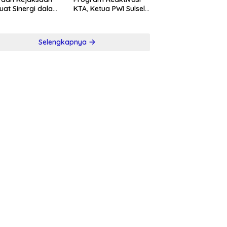
uat Sinergi dalam
KTA, Ketua PWI Sulsel
berantasan
Sambut Positif
psi
Kebijakan Diskresi
Selengkapnya