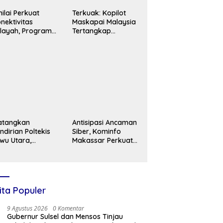
nilai Perkuat
Terkuak: Kopilot
nektivitas
Maskapai Malaysia
layah, Program
Tertangkap
lti Years Project
Selundupkan 26 Kg
bernur Sulsel
Ekstasi ke Indonesia
nuai Apresiasi
atangkan
Antisipasi Ancaman
ndirian Poltekis
Siber, Kominfo
wu Utara,
Makassar Perkuat
yasan Andi
Kapasitas
anenne Cendekia
Keamanan
lajari Model
Informasi Aparatur
kasi di ITNY
ogyakarta
ita Populer
9 Agustus 2026
0 Komentar
Gubernur Sulsel dan Mensos Tinjau