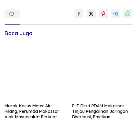
Baca Juga
Marak Kasus Meter Air
PLT Dirut PDAM Makassar
Hilang, Perumda Makassar
Tinjau Pengalihan Jaringan
Ajak Masyarakat Perkuat
Distribusi, Pastikan
Pengawasan Aset Publik
Optimalisasi Jaringan
Distribusi Demi Atasi
Kekurangan Air