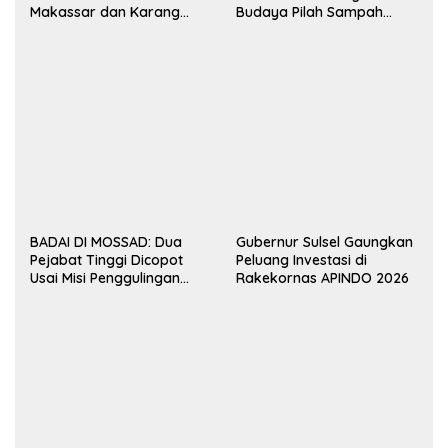
Makassar dan Karang
Budaya Pilah Sampah
Taruna Gelar Donor Darah
hingga TPS 3R Karebosi
Jadi Rujukan
BADAI DI MOSSAD: Dua
Gubernur Sulsel Gaungkan
Pejabat Tinggi Dicopot
Peluang Investasi di
Usai Misi Penggulingan
Rakekornas APINDO 2026
Rezim Iran Gagal Total