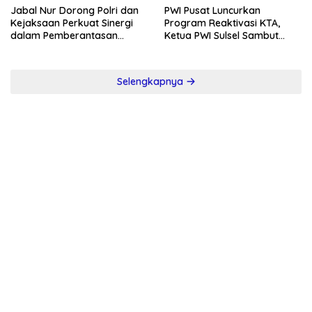
Jabal Nur Dorong Polri dan
PWI Pusat Luncurkan
Kejaksaan Perkuat Sinergi
Program Reaktivasi KTA,
dalam Pemberantasan
Ketua PWI Sulsel Sambut
Korupsi
Positif Kebijakan Diskresi
Selengkapnya