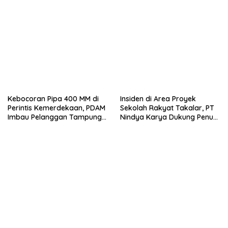
Kebocoran Pipa 400 MM di
Insiden di Area Proyek
Perintis Kemerdekaan, PDAM
Sekolah Rakyat Takalar, PT
Imbau Pelanggan Tampung
Nindya Karya Dukung Penuh
Air Sebelum Pekerjaan
Proses Investigasi
Dimulai