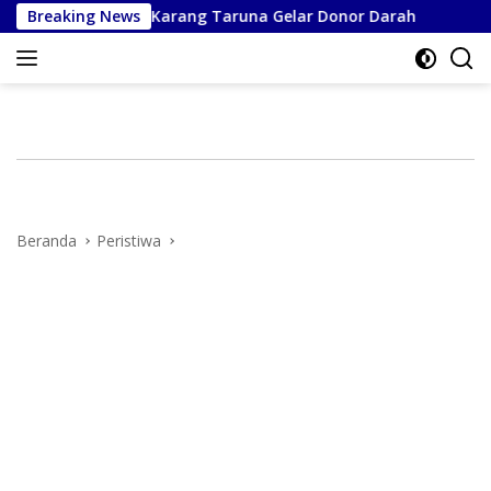
Langsung
assar dan Karang Taruna Gelar Donor Darah
Breaking News
Inspiras
ke
konten
Beranda
Peristiwa