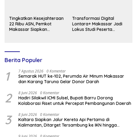
Tingkatkan Kesejahteraan
Transformasi Digital
22 Ribu ASN, Pemkot
Lontara+ Makassar Jadi
Makassar Siapkan
Lokus Studi Peserta
Pembentukan Koperasi
Australia Awards
Korpri Berbasis Bisnis
Berkelanjutan
Berita Populer
1
7 Agustus 2026
0 Komentar
Semarak HUT ke-102, Perumda Air Minum Makassar
dan Karang Taruna Gelar Donor Darah
2
8 Juni 2026
0 Komentar
Hadiri Silakwil ICMI Sulsel, Bupati Barru Dorong
Kolaborasi Riset untuk Percepat Pembangunan Daerah
3
8 Juni 2026
0 Komentar
Kaltara Siapkan Jalur Kereta Api Pertama di
Kalimantan, Ditarget Tersambung ke IKN hingga
Malaysia
9 Juni 2026
0 Komentar