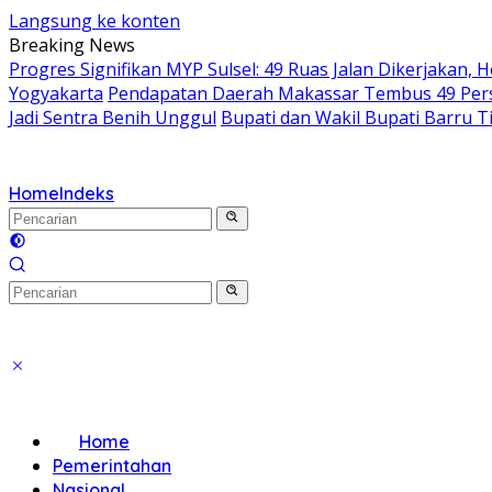
Langsung ke konten
Breaking News
Progres Signifikan MYP Sulsel: 49 Ruas Jalan Dikerjakan, 
Yogyakarta
Pendapatan Daerah Makassar Tembus 49 Perse
Jadi Sentra Benih Unggul
Bupati dan Wakil Bupati Barru T
Home
Indeks
Home
Pemerintahan
Nasional