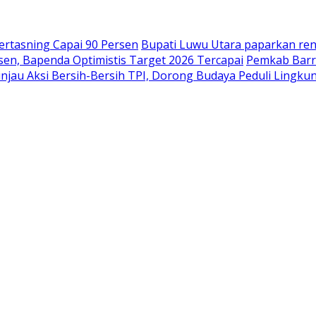
Hertasning Capai 90 Persen
Bupati Luwu Utara paparkan r
n, Bapenda Optimistis Target 2026 Tercapai
Pemkab Barr
injau Aksi Bersih-Bersih TPI, Dorong Budaya Peduli Lingku