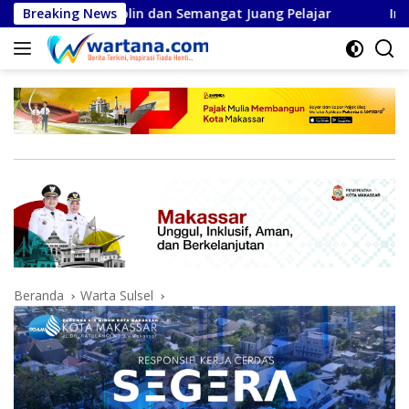
Langsung
 Disiplin dan Semangat Juang Pelajar
Breaking News
Inovasi Mitigas
ke
konten
Beranda
Warta Sulsel