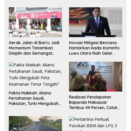
Gerak Jalan di Barru Jadi
Inovasi Mitigasi Bencana
Momentum Tanamkan
Hantarkan Kadis Kominfo
Disiplin dan Semangat
Luwu Utara Raih Gelar
Juang Pelajar
Doktor Cumlaude di UNM
Pakta Makkah: Aliansi
Realisasi Pendapatan
Pertahanan Saudi,
Bapenda Makassar
Pakistan, Turki Mengubah
Tembus 49 Persen, Catat
Peta Keamanan Timur
Surplus Rp130 Miliar
Tengah?