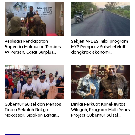
Realisasi Pendapatan
Sekjen APDESI nilai program
Bapenda Makassar Tembus
MYP Pemprov Sulsel efektif
49 Persen, Catat Surplus
dongkrak ekonomi
Rp130 Miliar
pedesaan
Gubernur Sulsel dan Mensos
Dinilai Perkuat Konektivitas
Tinjau Sekolah Rakyat
Wilayah, Program Multi Years
Makassar, Siapkan Lahan
Project Gubernur Sulsel
untuk Perluasan Akses
Menuai Apresiasi
Pendidikan