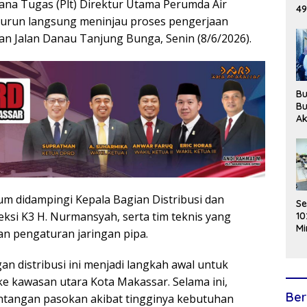
sana Tugas (Plt) Direktur Utama Perumda Air
49
turun langsung meninjau proses pengerjaan
Op
20
san Jalan Danau Tanjung Bunga, Senin (8/6/2026).
Bu
Bu
Ak
TP
Pe
m didampingi Kepala Bagian Distribusi dan
S
eksi K3 H. Nurmansyah, serta tim teknis yang
10
M
 pengaturan jaringan pipa.
da
Ge
n distribusi ini menjadi langkah awal untuk
ke kawasan utara Kota Makassar. Selama ini,
Ber
ntangan pasokan akibat tingginya kebutuhan