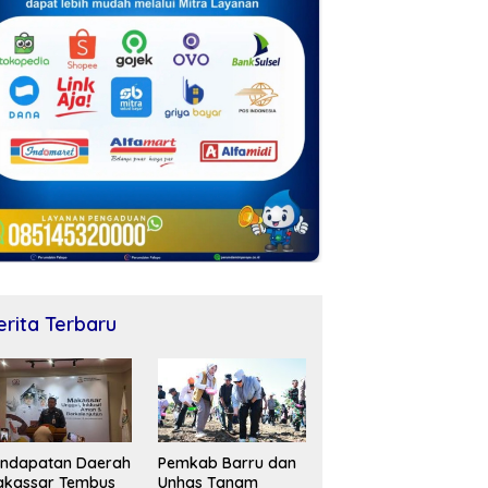
erita Terbaru
endapatan Daerah
Pemkab Barru dan
akassar Tembus
Unhas Tanam