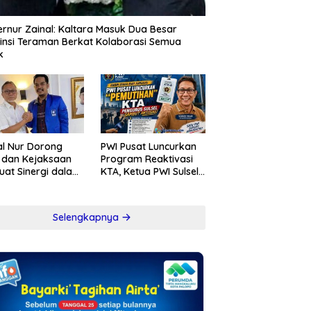
rnur Zainal: Kaltara Masuk Dua Besar
insi Teraman Berkat Kolaborasi Semua
k
l Nur Dorong
PWI Pusat Luncurkan
i dan Kejaksaan
Program Reaktivasi
uat Sinergi dalam
KTA, Ketua PWI Sulsel
berantasan
Sambut Positif
psi
Kebijakan Diskresi
Selengkapnya