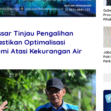
Gube
Prov
Piha
sar Tinjau Pengalihan
astikan Optimalisasi
emi Atasi Kekurangan Air
Jaba
Polr
Perk
Pem
Koru