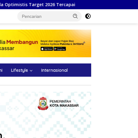
Tercapai
Pemkab Barru dan Unhas Tanam Perdana Jagung
ni
Lifestyle
Internasional