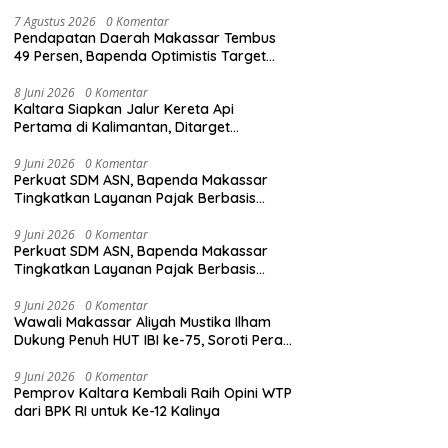
7 Agustus 2026
0 Komentar
Pendapatan Daerah Makassar Tembus
49 Persen, Bapenda Optimistis Target
2026 Tercapai
8 Juni 2026
0 Komentar
Kaltara Siapkan Jalur Kereta Api
Pertama di Kalimantan, Ditarget
Tersambung ke IKN hingga Malaysia
9 Juni 2026
0 Komentar
Perkuat SDM ASN, Bapenda Makassar
Tingkatkan Layanan Pajak Berbasis
Digital
9 Juni 2026
0 Komentar
Perkuat SDM ASN, Bapenda Makassar
Tingkatkan Layanan Pajak Berbasis
Digital
9 Juni 2026
0 Komentar
Wawali Makassar Aliyah Mustika Ilham
Dukung Penuh HUT IBI ke-75, Soroti Peran
Vital Bidan
9 Juni 2026
0 Komentar
Pemprov Kaltara Kembali Raih Opini WTP
dari BPK RI untuk Ke-12 Kalinya