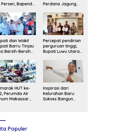
 Persen, Bapenda
Perdana Jagung
timistis Target
JJUH, Siapkan
26 Tercapai
Barru Jadi Sentra
Benih Unggul
pati dan Wakil
Percepat pendirian
pati Barru Tinjau
perguruan tinggi,
si Bersih-Bersih
Bupati Luwu Utara
I, Dorong Budaya
jalin kerja sama
duli Lingkungan
dengan UNH Tegal
emarak HUT ke-
Inspirasi dari
2, Perumda Air
Kelurahan Baru:
inum Makassar
Sukses Bangun
n Karang Taruna
Budaya Pilah
lar Donor Darah
Sampah hingga TPS
3R Karebosi Jadi
Rujukan
ita Populer