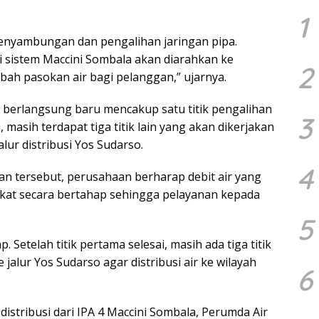
1
enyambungan dan pengalihan jaringan pipa.
ari sistem Maccini Sombala akan diarahkan ke
2
h pasokan air bagi pelanggan,” ujarnya.
ni berlangsung baru mencakup satu titik pengalihan
3
, masih terdapat tiga titik lain yang akan dikerjakan
ur distribusi Yos Sudarso.
4
n tersebut, perusahaan berharap debit air yang
kat secara bertahap sehingga pelayanan kepada
5
. Setelah titik pertama selesai, masih ada tiga titik
alur Yos Sudarso agar distribusi air ke wilayah
6
istribusi dari IPA 4 Maccini Sombala, Perumda Air