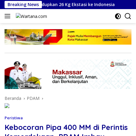
Langsung
gkap Selundupkan 26 Kg Ekstasi ke Indonesia
Breaking News
Matangkan
ke
konten
Beranda
PDAM
Peristiwa
Kebocoran Pipa 400 MM di Perintis