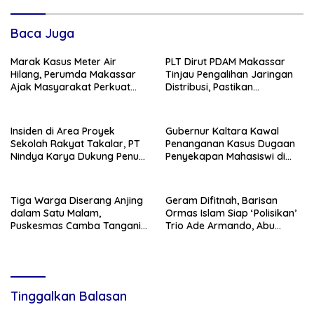
Baca Juga
Marak Kasus Meter Air
PLT Dirut PDAM Makassar
Hilang, Perumda Makassar
Tinjau Pengalihan Jaringan
Ajak Masyarakat Perkuat
Distribusi, Pastikan
Pengawasan Aset Publik
Optimalisasi Jaringan
Distribusi Demi Atasi
Kekurangan Air
Insiden di Area Proyek
Gubernur Kaltara Kawal
Sekolah Rakyat Takalar, PT
Penanganan Kasus Dugaan
Nindya Karya Dukung Penuh
Penyekapan Mahasiswi di
Proses Investigasi
Makassar
Tiga Warga Diserang Anjing
Geram Difitnah, Barisan
dalam Satu Malam,
Ormas Islam Siap ‘Polisikan’
Puskesmas Camba Tangani
Trio Ade Armando, Abu
Korban Beruntun
Janda, dan Grace Natalie.
Tinggalkan Balasan