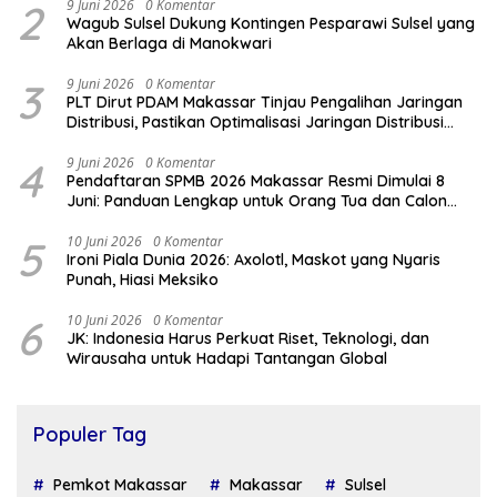
2
9 Juni 2026
0 Komentar
Wagub Sulsel Dukung Kontingen Pesparawi Sulsel yang
Akan Berlaga di Manokwari
3
9 Juni 2026
0 Komentar
PLT Dirut PDAM Makassar Tinjau Pengalihan Jaringan
Distribusi, Pastikan Optimalisasi Jaringan Distribusi
Demi Atasi Kekurangan Air
4
9 Juni 2026
0 Komentar
Pendaftaran SPMB 2026 Makassar Resmi Dimulai 8
Juni: Panduan Lengkap untuk Orang Tua dan Calon
Siswa
5
10 Juni 2026
0 Komentar
Ironi Piala Dunia 2026: Axolotl, Maskot yang Nyaris
Punah, Hiasi Meksiko
6
10 Juni 2026
0 Komentar
JK: Indonesia Harus Perkuat Riset, Teknologi, dan
Wirausaha untuk Hadapi Tantangan Global
Populer Tag
Pemkot Makassar
Makassar
Sulsel