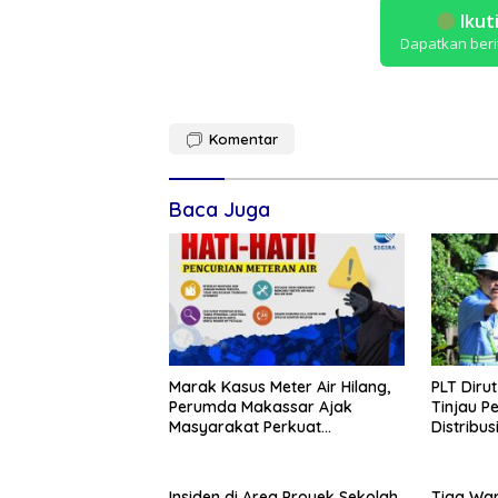
Ikut
Dapatkan beri
Komentar
Baca Juga
Marak Kasus Meter Air Hilang,
PLT Diru
Perumda Makassar Ajak
Tinjau P
Masyarakat Perkuat
Distribus
Pengawasan Aset Publik
Jaringan 
Kekurang
Insiden di Area Proyek Sekolah
Tiga War