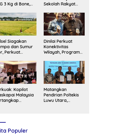
G 3 Kg di Bone,
Sekolah Rakyat
min Ketersediaan
Makassar, Siapkan
Lahan untuk
Perluasan Akses
Pendidikan
lsel Siagakan
Dinilai Perkuat
ompa dan Sumur
Konektivitas
r, Perkuat
Wilayah, Program
rtahanan Pangan
Multi Years Project
dapi Kekeringan
Gubernur Sulsel
kstrem
Menuai Apresiasi
rkuak: Kopilot
Matangkan
skapai Malaysia
Pendirian Poltekis
rtangkap
Luwu Utara,
lundupkan 26 Kg
Yayasan Andi
stasi ke Indonesia
Manenne Cendekia
Pelajari Model
Vokasi di ITNY
Yogyakarta
ita Populer