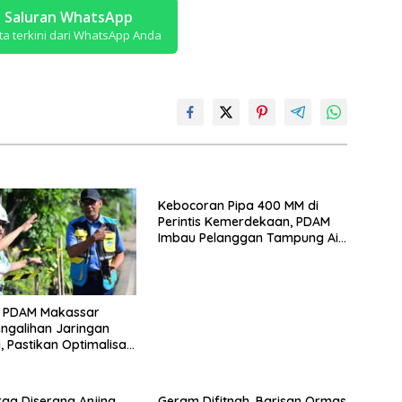
i Saluran WhatsApp
ta terkini dari WhatsApp Anda
Kebocoran Pipa 400 MM di
Perintis Kemerdekaan, PDAM
Imbau Pelanggan Tampung Air
Sebelum Pekerjaan Dimulai
t PDAM Makassar
engalihan Jaringan
i, Pastikan Optimalisasi
Distribusi Demi Atasi
an Air
ga Diserang Anjing
Geram Difitnah, Barisan Ormas