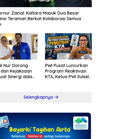
rnur Zainal: Kaltara Masuk Dua Besar
insi Teraman Berkat Kolaborasi Semua
k
l Nur Dorong
PWI Pusat Luncurkan
i dan Kejaksaan
Program Reaktivasi
uat Sinergi dalam
KTA, Ketua PWI Sulsel
berantasan
Sambut Positif
psi
Kebijakan Diskresi
Selengkapnya