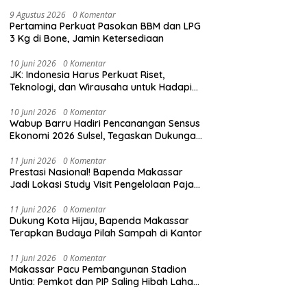
9 Agustus 2026
0 Komentar
Pertamina Perkuat Pasokan BBM dan LPG
3 Kg di Bone, Jamin Ketersediaan
10 Juni 2026
0 Komentar
JK: Indonesia Harus Perkuat Riset,
Teknologi, dan Wirausaha untuk Hadapi
Tantangan Global
10 Juni 2026
0 Komentar
Wabup Barru Hadiri Pencanangan Sensus
Ekonomi 2026 Sulsel, Tegaskan Dukungan
Penuh Pemkab
11 Juni 2026
0 Komentar
Prestasi Nasional! Bapenda Makassar
Jadi Lokasi Study Visit Pengelolaan Pajak
Daerah
11 Juni 2026
0 Komentar
Dukung Kota Hijau, Bapenda Makassar
Terapkan Budaya Pilah Sampah di Kantor
11 Juni 2026
0 Komentar
Makassar Pacu Pembangunan Stadion
Untia: Pemkot dan PIP Saling Hibah Lahan
Belasan Ribu Meter