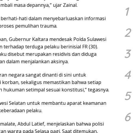
bali masa depannya,” ujar Zainal.
1
 berhati-hati dalam menyebarluaskan informasi
 proses pemulihan trauma.
2
an, Gubernur Kaltara mendesak Polda Sulawesi
terhadap terduga pelaku berinisial FR (30).
3
ku disebut merupakan residivis dan diduga
an dalam menjalankan aksinya.
4
ran negara sangat dinanti di sini untuk
 korban, sekaligus memastikan bahwa setiap
 hukuman setimpal sesuai konstitusi,” tegasnya.
5
awesi Selatan untuk membantu aparat keamanan
keberadaan pelaku.
6
amalate,
Abdul Latief
, menjelaskan bahwa polisi
an warga pada Selasa pagi. Saat ditemukan,