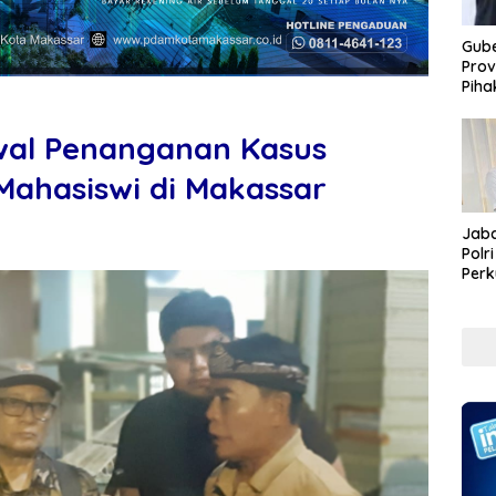
Gube
Prov
Piha
wal Penanganan Kasus
ahasiswi di Makassar
Jaba
Polr
Perk
Pem
Koru