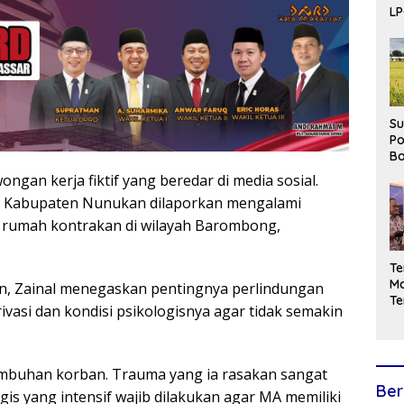
LP
Ja
Su
P
Bo
Pe
ngan kerja fiktif yang beredar di media sosial.
Ha
l Kabupaten Nunukan dilaporkan mengalami
E
h rumah kontrakan di wilayah Barombong,
Te
Ma
, Zainal menegaskan pentingnya perlindungan
Te
vasi dan kondisi psikologisnya agar tidak semakin
Se
Ek
sembuhan korban. Trauma yang ia rasakan sangat
Ber
is yang intensif wajib dilakukan agar MA memiliki