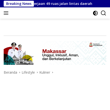
Langsung
ebut pengerjaan 49 ruas jalan lintas daerah
Breaking News
Perumda TM
ke
konten
Beranda
Lifestyle
Kuliner