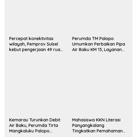
Percepat konektivitas
Perumda TM Palopo
wilayah, Pemprov Sulsel
Umumkan Perbaikan Pipa
kebut pengerjaan 49 ruas
Air Baku KM 13, Layanan
jalan lintas daerah
Diperkirakan Pulih 16–20
Jam
Kemarau Turunkan Debit
Mahasiswa KKN Literasi
Air Baku, Perumda Tirta
Panyangkalang
Mangkaluku Palopo
Tingkatkan Pemahaman
Terapkan Distribusi Bergilir
Bacaan dan Kreativitas