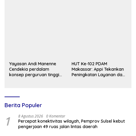
Siswa
Yayasan Andi Manenne
HUT Ke-102 PDAM
Cendekia perdalam
Makassar: Appi Tekankan
konsep perguruan tinggi
Peningkatan Layanan dan
Luwu Utara di Yogyakarta
Jaga Likuiditas
Perusahaan
Berita Populer
1
8 Agustus 2026
0 Komentar
Percepat konektivitas wilayah, Pemprov Sulsel kebut
pengerjaan 49 ruas jalan lintas daerah