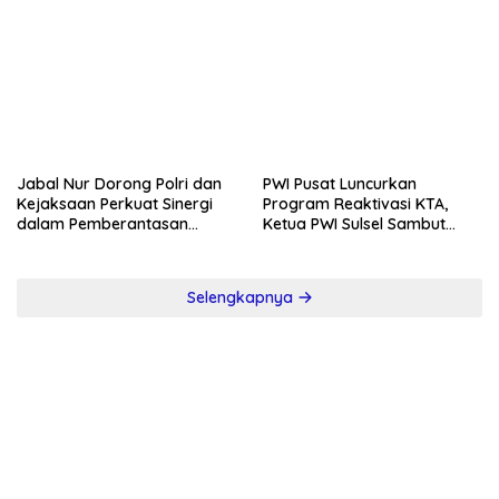
Jabal Nur Dorong Polri dan
PWI Pusat Luncurkan
Kejaksaan Perkuat Sinergi
Program Reaktivasi KTA,
dalam Pemberantasan
Ketua PWI Sulsel Sambut
Korupsi
Positif Kebijakan Diskresi
Selengkapnya