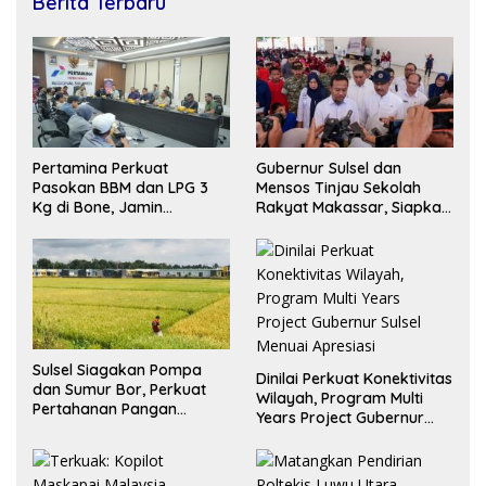
Berita Terbaru
Pertamina Perkuat
Gubernur Sulsel dan
Pasokan BBM dan LPG 3
Mensos Tinjau Sekolah
Kg di Bone, Jamin
Rakyat Makassar, Siapkan
Ketersediaan
Lahan untuk Perluasan
Akses Pendidikan
Sulsel Siagakan Pompa
Dinilai Perkuat Konektivitas
dan Sumur Bor, Perkuat
Wilayah, Program Multi
Pertahanan Pangan
Years Project Gubernur
Hadapi Kekeringan
Sulsel Menuai Apresiasi
Ekstrem