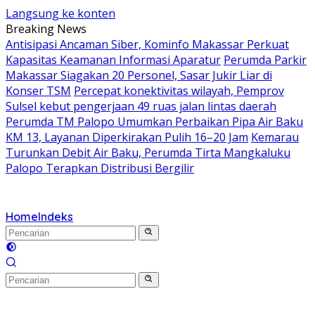
Langsung ke konten
Breaking News
Antisipasi Ancaman Siber, Kominfo Makassar Perkuat
Kapasitas Keamanan Informasi Aparatur
Perumda Parkir
Makassar Siagakan 20 Personel, Sasar Jukir Liar di
Konser TSM
Percepat konektivitas wilayah, Pemprov
Sulsel kebut pengerjaan 49 ruas jalan lintas daerah
Perumda TM Palopo Umumkan Perbaikan Pipa Air Baku
KM 13, Layanan Diperkirakan Pulih 16–20 Jam
Kemarau
Turunkan Debit Air Baku, Perumda Tirta Mangkaluku
Palopo Terapkan Distribusi Bergilir
Home
Indeks