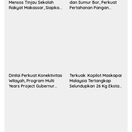
Mensos Tinjau Sekolah
dan Sumur Bor, Perkuat
Rakyat Makassar, Siapkan
Pertahanan Pangan
Lahan untuk Perluasan
Hadapi Kekeringan
Akses Pendidikan
Ekstrem
Dinilai Perkuat Konektivitas
Terkuak: Kopilot Maskapai
Wilayah, Program Multi
Malaysia Tertangkap
Years Project Gubernur
Selundupkan 26 Kg Ekstasi
Sulsel Menuai Apresiasi
ke Indonesia