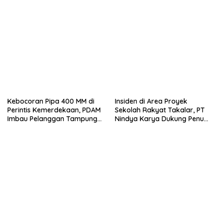
Kekurangan Air
Kebocoran Pipa 400 MM di
Insiden di Area Proyek
Perintis Kemerdekaan, PDAM
Sekolah Rakyat Takalar, PT
Imbau Pelanggan Tampung
Nindya Karya Dukung Penuh
Air Sebelum Pekerjaan
Proses Investigasi
Dimulai