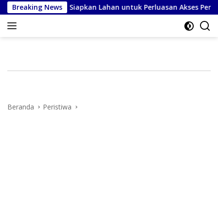
Langsung
 Makassar, Siapkan Lahan untuk Perluasan Akses Pendidikan
Breaking News
ke
konten
Beranda
Peristiwa