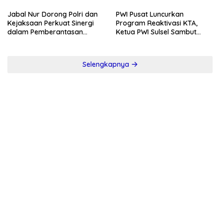
Jabal Nur Dorong Polri dan
PWI Pusat Luncurkan
Kejaksaan Perkuat Sinergi
Program Reaktivasi KTA,
dalam Pemberantasan
Ketua PWI Sulsel Sambut
Korupsi
Positif Kebijakan Diskresi
Selengkapnya