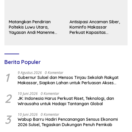
Matangkan Pendirian
Antisipasi Ancaman Siber,
Poltekis Luwu Utara,
Kominfo Makassar
Yayasan Andi Manenne
Perkuat Kapasitas
Cendekia Pelajari Model
Keamanan Informasi
Vokasi di ITNY Yogyakarta
Aparatur
Berita Populer
1
9 Agustus 2026
0 Komentar
Gubernur Sulsel dan Mensos Tinjau Sekolah Rakyat
Makassar, Siapkan Lahan untuk Perluasan Akses
Pendidikan
2
10 Juni 2026
0 Komentar
JK: Indonesia Harus Perkuat Riset, Teknologi, dan
Wirausaha untuk Hadapi Tantangan Global
3
10 Juni 2026
0 Komentar
Wabup Barru Hadiri Pencanangan Sensus Ekonomi
2026 Sulsel, Tegaskan Dukungan Penuh Pemkab