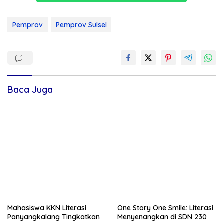
Pemprov
Pemprov Sulsel
Baca Juga
Mahasiswa KKN Literasi
One Story One Smile: Literasi
Panyangkalang Tingkatkan
Menyenangkan di SDN 230