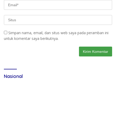
Simpan nama, email, dan situs web saya pada peramban ini
untuk komentar saya berikutnya.
Nasional