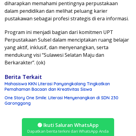
diharapkan memahami pentingnya perpustakaan
dalam pendidikan dan melihat peluang karier
pustakawan sebagai profesi strategis di era informasi.
Program ini menjadi bagian dari komitmen UPT
Perpustakaan Sulsel dalam menciptakan ruang belajar
yang aktif, inklusif, dan menyenangkan, serta
mendukung visi “Sulawesi Selatan Maju dan
Berkarakter”. (ok)
Berita Terkait
Mahasiswa KKN Literasi Panyangkalang Tingkatkan
Pemahaman Bacaan dan Kreativitas Siswa
One Story One Smile: Literasi Menyenangkan di SDN 230
Garonggong
🟢
Ikuti Saluran WhatsApp
Dapatkan berita terkini dari WhatsApp Anda