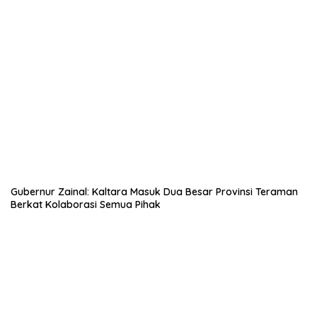
Gubernur Zainal: Kaltara Masuk Dua Besar Provinsi Teraman
Berkat Kolaborasi Semua Pihak