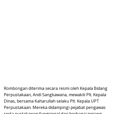
Rombongan diterima secara resmi oleh Kepala Bidang
Perpustakaan, Andi Sangkawana, mewakili Plt. Kepala
Dinas, bersama Kaharullah selaku Plt. Kepala UPT
Perpustakaan. Mereka didampingi pejabat pengawas
serta pustakawan fungsional dari berbagai jenjang,