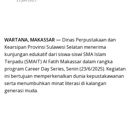
23 Juni 2025
WARTANA, MAKASSAR —
Dinas Perpustakaan dan
Kearsipan Provinsi Sulawesi Selatan menerima
kunjungan edukatif dari siswa-siswi SMA Islam
Terpadu (SMAIT) Al Fatih Makassar dalam rangka
program Career Day Series, Senin (23/6/2025). Kegiatan
ini bertujuan memperkenalkan dunia kepustakawanan
serta menumbuhkan minat literasi di kalangan
generasi muda.