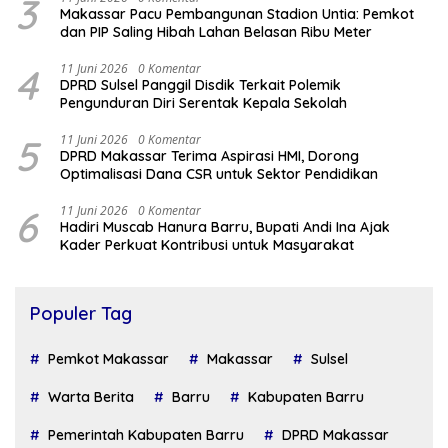
3
Makassar Pacu Pembangunan Stadion Untia: Pemkot
dan PIP Saling Hibah Lahan Belasan Ribu Meter
4
11 Juni 2026
0 Komentar
DPRD Sulsel Panggil Disdik Terkait Polemik
Pengunduran Diri Serentak Kepala Sekolah
5
11 Juni 2026
0 Komentar
DPRD Makassar Terima Aspirasi HMI, Dorong
Optimalisasi Dana CSR untuk Sektor Pendidikan
6
11 Juni 2026
0 Komentar
Hadiri Muscab Hanura Barru, Bupati Andi Ina Ajak
Kader Perkuat Kontribusi untuk Masyarakat
Populer Tag
Pemkot Makassar
Makassar
Sulsel
Warta Berita
Barru
Kabupaten Barru
Pemerintah Kabupaten Barru
DPRD Makassar