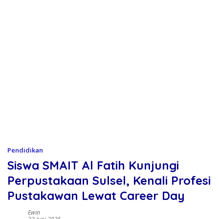
Pendidikan
Siswa SMAIT Al Fatih Kunjungi
Perpustakaan Sulsel, Kenali Profesi
Pustakawan Lewat Career Day
Ewin