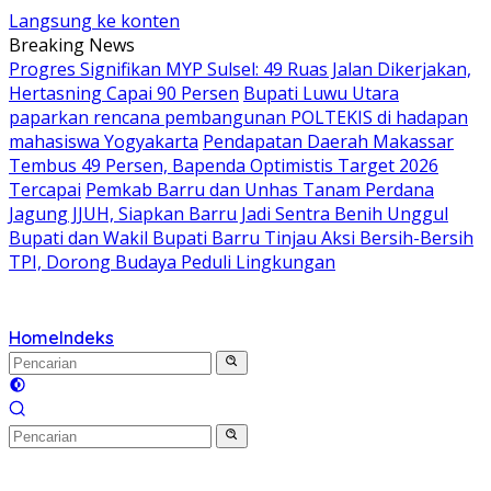
Langsung ke konten
Breaking News
Progres Signifikan MYP Sulsel: 49 Ruas Jalan Dikerjakan,
Hertasning Capai 90 Persen
Bupati Luwu Utara
paparkan rencana pembangunan POLTEKIS di hadapan
mahasiswa Yogyakarta
Pendapatan Daerah Makassar
Tembus 49 Persen, Bapenda Optimistis Target 2026
Tercapai
Pemkab Barru dan Unhas Tanam Perdana
Jagung JJUH, Siapkan Barru Jadi Sentra Benih Unggul
Bupati dan Wakil Bupati Barru Tinjau Aksi Bersih-Bersih
TPI, Dorong Budaya Peduli Lingkungan
Home
Indeks