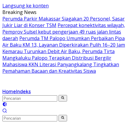
Langsung ke konten
Breaking News
Perumda Parkir Makassar Siagakan 20 Personel, Sasar
Jukir Liar di Konser TSM
Percepat konektivitas wilayah,
Pemprov Sulsel kebut pengerjaan 49 ruas jalan lintas
daerah
Perumda TM Palopo Umumkan Perbaikan Pipa
Air Baku KM 13, Layanan Diperkirakan Pulih 16–20 Jam
Kemarau Turunkan Debit Air Baku, Perumda Tirta
Mangkaluku Palopo Terapkan Distribusi Bergilir
Mahasiswa KKN Literasi Panyangkalang Tingkatkan
Pemahaman Bacaan dan Kreativitas Siswa
Home
Indeks