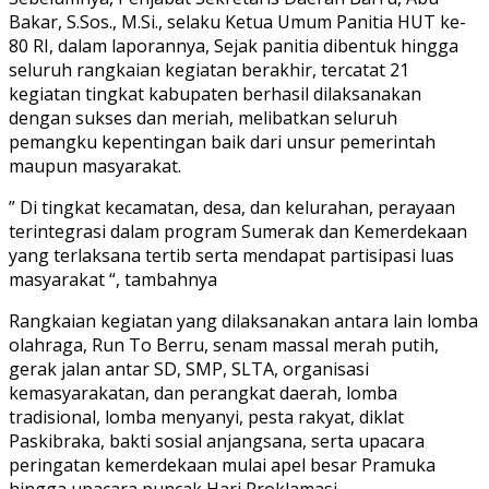
Bakar, S.Sos., M.Si., selaku Ketua Umum Panitia HUT ke-
80 RI, dalam laporannya, Sejak panitia dibentuk hingga
seluruh rangkaian kegiatan berakhir, tercatat 21
kegiatan tingkat kabupaten berhasil dilaksanakan
dengan sukses dan meriah, melibatkan seluruh
pemangku kepentingan baik dari unsur pemerintah
maupun masyarakat.
” Di tingkat kecamatan, desa, dan kelurahan, perayaan
terintegrasi dalam program Sumerak dan Kemerdekaan
yang terlaksana tertib serta mendapat partisipasi luas
masyarakat “, tambahnya
Rangkaian kegiatan yang dilaksanakan antara lain lomba
olahraga, Run To Berru, senam massal merah putih,
gerak jalan antar SD, SMP, SLTA, organisasi
kemasyarakatan, dan perangkat daerah, lomba
tradisional, lomba menyanyi, pesta rakyat, diklat
Paskibraka, bakti sosial anjangsana, serta upacara
peringatan kemerdekaan mulai apel besar Pramuka
hingga upacara puncak Hari Proklamasi.