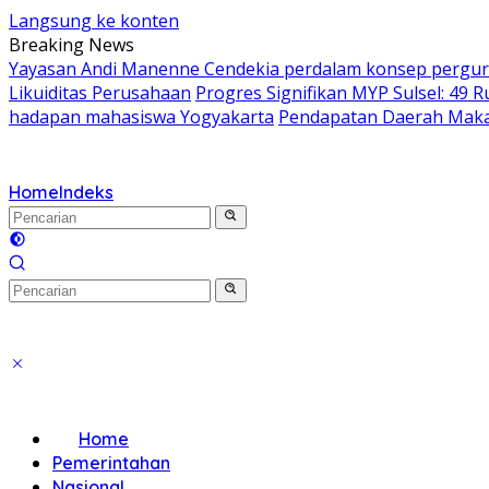
Langsung ke konten
Breaking News
Yayasan Andi Manenne Cendekia perdalam konsep perguru
Likuiditas Perusahaan
Progres Signifikan MYP Sulsel: 49 R
hadapan mahasiswa Yogyakarta
Pendapatan Daerah Makas
Home
Indeks
Home
Pemerintahan
Nasional