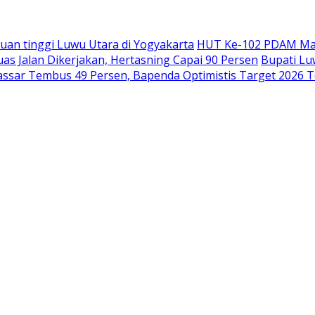
an tinggi Luwu Utara di Yogyakarta
HUT Ke-102 PDAM Mak
uas Jalan Dikerjakan, Hertasning Capai 90 Persen
Bupati Lu
sar Tembus 49 Persen, Bapenda Optimistis Target 2026 T