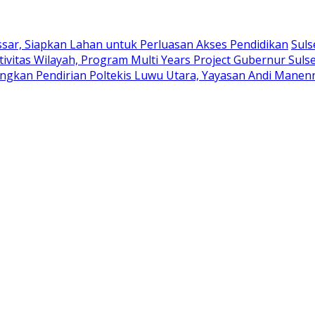
sar, Siapkan Lahan untuk Perluasan Akses Pendidikan
Suls
tivitas Wilayah, Program Multi Years Project Gubernur Suls
ngkan Pendirian Poltekis Luwu Utara, Yayasan Andi Manenn