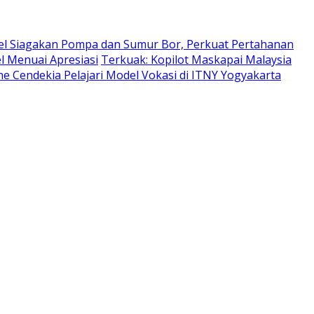
el Siagakan Pompa dan Sumur Bor, Perkuat Pertahanan
el Menuai Apresiasi
Terkuak: Kopilot Maskapai Malaysia
e Cendekia Pelajari Model Vokasi di ITNY Yogyakarta