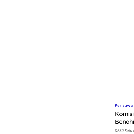
Peristiwa
Komis
Benah
DPRD Kota 