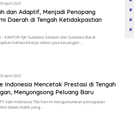
29 April 2025
h dan Adaptif, Menjadi Penopang
i Daerah di Tengah Ketidakpastian
– KANTOR OJK Sulawesi Selatan dan Sulawesi Barat
pkan bahwa kinerja sektor jasa keuangan…
29 April 2025
e Indonesia Mencetak Prestasi di Tengah
ngan, Menyongsong Peluang Baru
 PT Vale Indonesia Tbk hari ini mengumumkan pencapaian
nikel dalam matte yang…