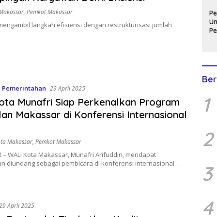
Makassar
,
Pemkot Makassar
P
U
engambil langkah efisiensi dengan restrukturisasi jumlah
P
JJ
Ba
Be
Ber
,
Pemerintahan
29 April 2025
1
ota Munafri Siap Perkenalkan Program
an Makassar di Konferensi Internasional
2
ta Makassar
,
Pemkot Makassar
– WALI Kota Makassar, Munafri Arifuddin, mendapat
n diundang sebagai pembicara di konferensi internasional…
3
4
29 April 2025