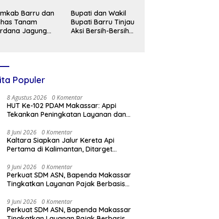
emkab Barru dan
Bupati dan Wakil
nhas Tanam
Bupati Barru Tinjau
erdana Jagung
Aksi Bersih-Bersih
UH, Siapkan
TPI, Dorong Budaya
rru Jadi Sentra
Peduli Lingkungan
nih Unggul
ita Populer
8 Agustus 2026
0 Komentar
HUT Ke-102 PDAM Makassar: Appi
Tekankan Peningkatan Layanan dan
Jaga Likuiditas Perusahaan
8 Juni 2026
0 Komentar
Kaltara Siapkan Jalur Kereta Api
Pertama di Kalimantan, Ditarget
Tersambung ke IKN hingga Malaysia
9 Juni 2026
0 Komentar
Perkuat SDM ASN, Bapenda Makassar
Tingkatkan Layanan Pajak Berbasis
Digital
9 Juni 2026
0 Komentar
Perkuat SDM ASN, Bapenda Makassar
Tingkatkan Layanan Pajak Berbasis