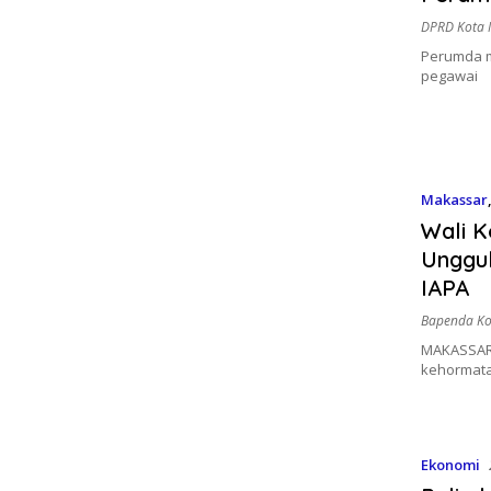
DPRD Kota 
Perumda m
pegawai
Makassar
Wali K
Unggul
IAPA
Bapenda Ko
MAKASSAR 
kehormata
Ekonomi