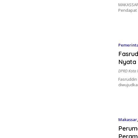
MAKASSAR 
Pendapat 
Pemerint
Fasrud
Nyata 
DPRD Kota 
Fasruddin
diwujudka
Makassar
Perum
Peramp