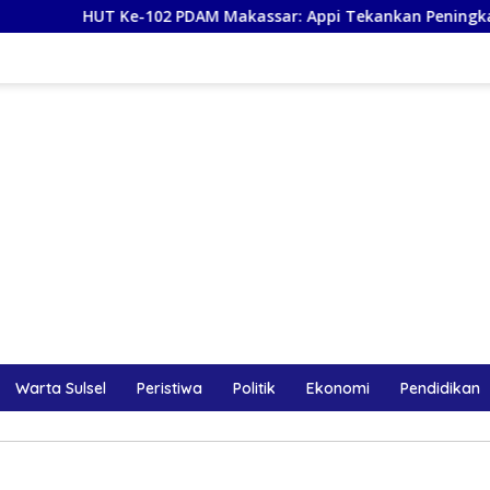
 Ke-102 PDAM Makassar: Appi Tekankan Peningkatan Layanan d
Warta Sulsel
Peristiwa
Politik
Ekonomi
Pendidikan