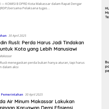
— KOMISI B DPRD Kota Makassar dalam Rapat Dengar
(RDP) bersama Pelaksana tugas…
H
Ma
T
Pe
L
Li
P
ahan
30 April 2025
din Rusli: Perda Harus Jadi Tindakan
untuk Kota yang Lebih Manusiawi
Makassar
Bu
 Rusli menegaskan perda bukan hanya aturan, tapi harus
p
n dalam aksi
p
PO
h
m
Y
,
Pemerintahan
30 April 2025
da Air Minum Makassar Lakukan
ingan Karyawan Demi Efisiensi