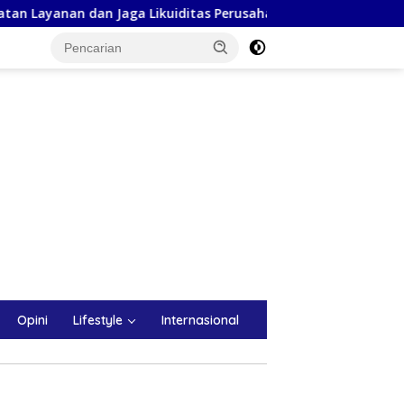
an Jaga Likuiditas Perusahaan
Progres Signifikan MYP 
Opini
Lifestyle
Internasional