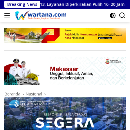
Langsung
 13, Layanan Diperkirakan Pulih 16–20 Jam
Breaking News
Kemarau Tu
ke
konten
Beranda
Nasional