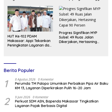
Bacaan dan Kreativitas
Luwu Utara di Yogyakarta
Siswa
Progres Signifikan MYP
HUT Ke-102 PDAM
Sulsel: 49 Ruas Jalan
Makassar: Appi Tekankan
Dikerjakan, Hertasning
Peningkatan Layanan dan
Capai 90 Persen
Jaga Likuiditas
Perusahaan
Berita Populer
1
8 Agustus 2026
0 Komentar
Perumda TM Palopo Umumkan Perbaikan Pipa Air Baku
KM 13, Layanan Diperkirakan Pulih 16–20 Jam
2
9 Juni 2026
0 Komentar
Perkuat SDM ASN, Bapenda Makassar Tingkatkan
Layanan Pajak Berbasis Digital