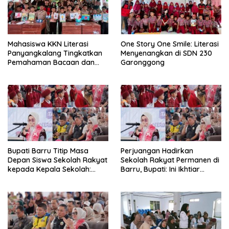
Mahasiswa KKN Literasi
One Story One Smile: Literasi
Panyangkalang Tingkatkan
Menyenangkan di SDN 230
Pemahaman Bacaan dan
Garonggong
Kreativitas Siswa
Bupati Barru Titip Masa
Perjuangan Hadirkan
Depan Siswa Sekolah Rakyat
Sekolah Rakyat Permanen di
kepada Kepala Sekolah:
Barru, Bupati: Ini Ikhtiar
Didik Mereka Seperti Anak
Bersama Putus Rantai
Sendiri
Kemiskinan