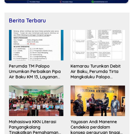
Berita Terbaru
Perumda TM Palopo
Kemarau Turunkan Debit
Umumkan Perbaikan Pipa
Air Baku, Perumda Tirta
Air Baku KM 13, Layanan
Mangkaluku Palopo
Diperkirakan Pulih 16–20
Terapkan Distribusi Bergilir
Jam
Mahasiswa KKN Literasi
Yayasan Andi Manenne
Panyangkalang
Cendekia perdalam
Tingkatkan Pemahaman
konsep perguruan tinggi