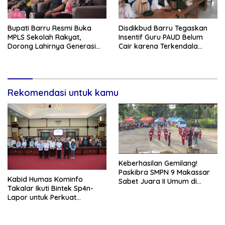
Bupati Barru Resmi Buka
Disdikbud Barru Tegaskan
MPLS Sekolah Rakyat,
Insentif Guru PAUD Belum
Dorong Lahirnya Generasi
Cair karena Terkendala
Unggul Tanpa Hambatan
Regulasi Nasional
Ekonomi
Rekomendasi untuk kamu
Keberhasilan Gemilang!
Paskibra SMPN 9 Makassar
Kabid Humas Kominfo
Sabet Juara II Umum di
Takalar Ikuti Bintek Sp4n-
Parze Competition Vol 2 di
Lapor untuk Perkuat
Benteng Somba Opu!
Pelayanan Publik Responsif