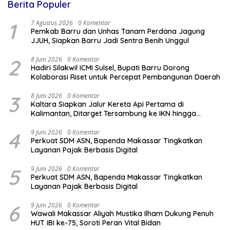
Berita Populer
1
7 Agustus 2026
0 Komentar
Pemkab Barru dan Unhas Tanam Perdana Jagung
JJUH, Siapkan Barru Jadi Sentra Benih Unggul
2
8 Juni 2026
0 Komentar
Hadiri Silakwil ICMI Sulsel, Bupati Barru Dorong
Kolaborasi Riset untuk Percepat Pembangunan Daerah
3
8 Juni 2026
0 Komentar
Kaltara Siapkan Jalur Kereta Api Pertama di
Kalimantan, Ditarget Tersambung ke IKN hingga
Malaysia
4
9 Juni 2026
0 Komentar
Perkuat SDM ASN, Bapenda Makassar Tingkatkan
Layanan Pajak Berbasis Digital
5
9 Juni 2026
0 Komentar
Perkuat SDM ASN, Bapenda Makassar Tingkatkan
Layanan Pajak Berbasis Digital
6
9 Juni 2026
0 Komentar
Wawali Makassar Aliyah Mustika Ilham Dukung Penuh
HUT IBI ke-75, Soroti Peran Vital Bidan