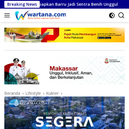
Langsung
 Siapkan Barru Jadi Sentra Benih Unggul
Breaking News
Bupati dan W
ke
konten
Beranda
Lifestyle
Kuliner