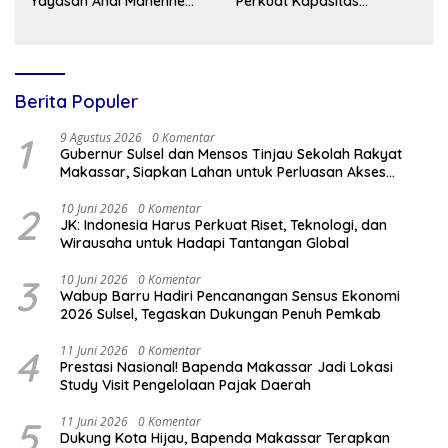
Yayasan Andi Manenne
Perkuat Kapasitas
Cendekia Pelajari Model
Keamanan Informasi
Vokasi di ITNY Yogyakarta
Aparatur
Berita Populer
1
9 Agustus 2026
0 Komentar
Gubernur Sulsel dan Mensos Tinjau Sekolah Rakyat
Makassar, Siapkan Lahan untuk Perluasan Akses
Pendidikan
2
10 Juni 2026
0 Komentar
JK: Indonesia Harus Perkuat Riset, Teknologi, dan
Wirausaha untuk Hadapi Tantangan Global
3
10 Juni 2026
0 Komentar
Wabup Barru Hadiri Pencanangan Sensus Ekonomi
2026 Sulsel, Tegaskan Dukungan Penuh Pemkab
4
11 Juni 2026
0 Komentar
Prestasi Nasional! Bapenda Makassar Jadi Lokasi
Study Visit Pengelolaan Pajak Daerah
5
11 Juni 2026
0 Komentar
Dukung Kota Hijau, Bapenda Makassar Terapkan