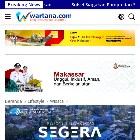
Langsung
Breaking News
Sulsel Siagakan Pompa dan Sumur Bor, Perkuat Pertahana
ke
konten
Beranda
Lifestyle
Wisata