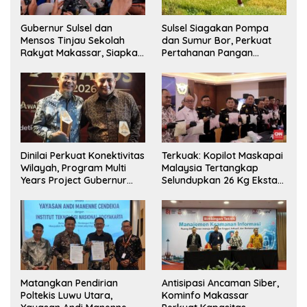
Gubernur Sulsel dan
Sulsel Siagakan Pompa
Mensos Tinjau Sekolah
dan Sumur Bor, Perkuat
Rakyat Makassar, Siapkan
Pertahanan Pangan
Lahan untuk Perluasan
Hadapi Kekeringan
Akses Pendidikan
Ekstrem
Dinilai Perkuat Konektivitas
Terkuak: Kopilot Maskapai
Wilayah, Program Multi
Malaysia Tertangkap
Years Project Gubernur
Selundupkan 26 Kg Ekstasi
Sulsel Menuai Apresiasi
ke Indonesia
Matangkan Pendirian
Antisipasi Ancaman Siber,
Poltekis Luwu Utara,
Kominfo Makassar