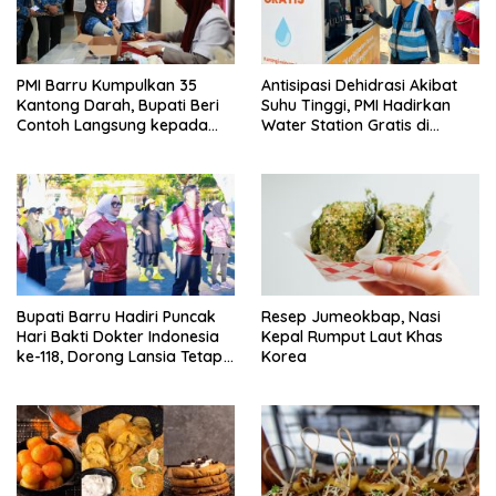
PMI Barru Kumpulkan 35
Antisipasi Dehidrasi Akibat
Kantong Darah, Bupati Beri
Suhu Tinggi, PMI Hadirkan
Contoh Langsung kepada
Water Station Gratis di
Masyarakat
Stasiun Cawang
Bupati Barru Hadiri Puncak
Resep Jumeokbap, Nasi
Hari Bakti Dokter Indonesia
Kepal Rumput Laut Khas
ke-118, Dorong Lansia Tetap
Korea
Aktif dan Sehat