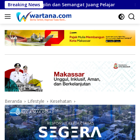
Langsung
iplin dan Semangat Juang Pelajar
Breaking News
Inovasi Mitigasi B
ke
konten
Beranda
Lifestyle
Kesehatan