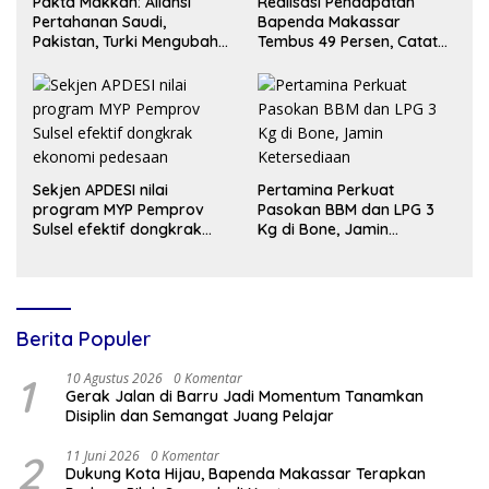
Pakta Makkah: Aliansi
Realisasi Pendapatan
Pertahanan Saudi,
Bapenda Makassar
Pakistan, Turki Mengubah
Tembus 49 Persen, Catat
Peta Keamanan Timur
Surplus Rp130 Miliar
Tengah?
Sekjen APDESI nilai
Pertamina Perkuat
program MYP Pemprov
Pasokan BBM dan LPG 3
Sulsel efektif dongkrak
Kg di Bone, Jamin
ekonomi pedesaan
Ketersediaan
Berita Populer
1
10 Agustus 2026
0 Komentar
Gerak Jalan di Barru Jadi Momentum Tanamkan
Disiplin dan Semangat Juang Pelajar
2
11 Juni 2026
0 Komentar
Dukung Kota Hijau, Bapenda Makassar Terapkan