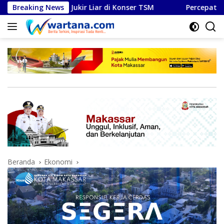
Langsung
sar Jukir Liar di Konser TSM
Breaking News
Percepat konektivitas wil
ke
konten
Beranda
Ekonomi