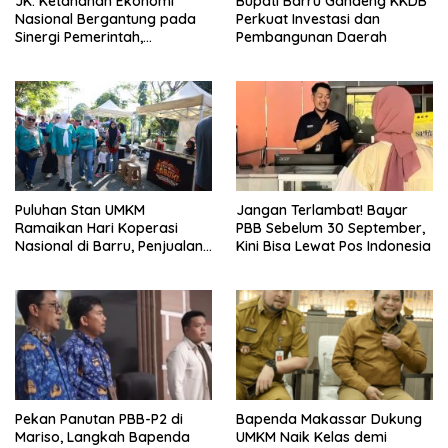
JK: Ketahanan Ekonomi
Bupati Barru Gandeng KKDB
Nasional Bergantung pada
Perkuat Investasi dan
Sinergi Pemerintah,
Pembangunan Daerah
Pengusaha, dan Masyarakat
Puluhan Stan UMKM
Jangan Terlambat! Bayar
Ramaikan Hari Koperasi
PBB Sebelum 30 September,
Nasional di Barru, Penjualan
Kini Bisa Lewat Pos Indonesia
Pedagang Ikut Meningkat
Pekan Panutan PBB-P2 di
Bapenda Makassar Dukung
Mariso, Langkah Bapenda
UMKM Naik Kelas demi