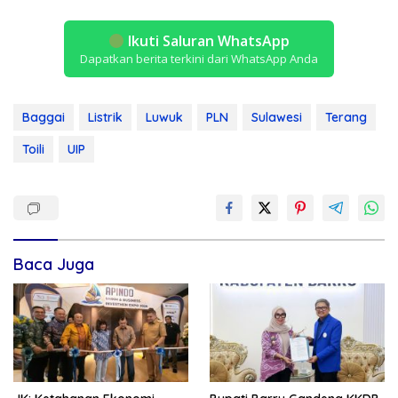
Ikuti Saluran WhatsApp
Dapatkan berita terkini dari WhatsApp Anda
Baggai
Listrik
Luwuk
PLN
Sulawesi
Terang
Toili
UIP
Baca Juga