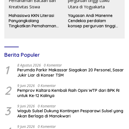
Mahasiswa KKN Literasi
Yayasan Andi Manenne
Panyangkalang
Cendekia perdalam
Tingkatkan Pemahaman
konsep perguruan tinggi
Bacaan dan Kreativitas
Luwu Utara di Yogyakarta
Siswa
Berita Populer
1
8 Agustus 2026
0 Komentar
Perumda Parkir Makassar Siagakan 20 Personel, Sasar
Jukir Liar di Konser TSM
2
9 Juni 2026
0 Komentar
Pemprov Kaltara Kembali Raih Opini WTP dari BPK RI
untuk Ke-12 Kalinya
3
9 Juni 2026
0 Komentar
Wagub Sulsel Dukung Kontingen Pesparawi Sulsel yang
Akan Berlaga di Manokwari
9 Juni 2026
0 Komentar