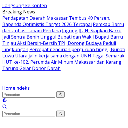
Langsung ke konten
Breaking News
Pendapatan Daerah Makassar Tembus 49 Persen,
Bapenda Optimistis Target 2026 Tercapai
Pemkab Barru
dan Unhas Tanam Perdana Jagung JJUH, Siapkan Barru
Jadi Sentra Benih Unggul
Bupati dan Wakil Bupati Barru
Tinjau Aksi Bersih-Bersih TPI, Dorong Budaya Peduli
Lingkungan
Percepat pendirian perguruan tinggi, Bupati
Luwu Utara jalin kerja sama dengan UNH Tegal
Semarak
HUT ke-102, Perumda Air Minum Makassar dan Karang
Taruna Gelar Donor Darah
Home
Indeks