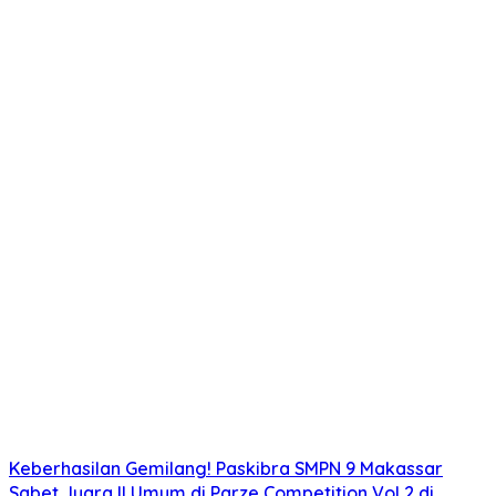
Keberhasilan Gemilang! Paskibra SMPN 9 Makassar
Sabet Juara II Umum di Parze Competition Vol 2 di