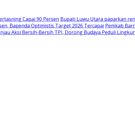
Hertasning Capai 90 Persen
Bupati Luwu Utara paparkan r
n, Bapenda Optimistis Target 2026 Tercapai
Pemkab Barr
injau Aksi Bersih-Bersih TPI, Dorong Budaya Peduli Lingku