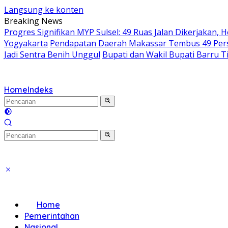
Langsung ke konten
Breaking News
Progres Signifikan MYP Sulsel: 49 Ruas Jalan Dikerjakan, 
Yogyakarta
Pendapatan Daerah Makassar Tembus 49 Perse
Jadi Sentra Benih Unggul
Bupati dan Wakil Bupati Barru T
Home
Indeks
Home
Pemerintahan
Nasional