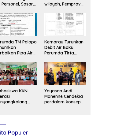
 Personel, Sasar
wilayah, Pemprov
kir Liar di Konser
Sulsel kebut
SM
pengerjaan 49 ruas
jalan lintas daerah
erumda TM Palopo
Kemarau Turunkan
mumkan
Debit Air Baku,
rbaikan Pipa Air
Perumda Tirta
ku KM 13,
Mangkaluku Palopo
ayanan
Terapkan Distribusi
perkirakan Pulih
Bergilir
6–20 Jam
ahasiswa KKN
Yayasan Andi
terasi
Manenne Cendekia
anyangkalang
perdalam konsep
ngkatkan
perguruan tinggi
emahaman
Luwu Utara di
acaan dan
Yogyakarta
eativitas Siswa
ita Populer