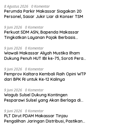
8 Agustus 2026
0 Komentar
Perumda Parkir Makassar Siagakan 20
Personel, Sasar Jukir Liar di Konser TSM
9 Juni 2026
0 Komentar
Perkuat SDM ASN, Bapenda Makassar
Tingkatkan Layanan Pajak Berbasis
Digital
9 Juni 2026
0 Komentar
Wawali Makassar Aliyah Mustika Ilham
Dukung Penuh HUT IBI ke-75, Soroti Peran
Vital Bidan
9 Juni 2026
0 Komentar
Pemprov Kaltara Kembali Raih Opini WTP
dari BPK RI untuk Ke-12 Kalinya
9 Juni 2026
0 Komentar
Wagub Sulsel Dukung Kontingen
Pesparawi Sulsel yang Akan Berlaga di
Manokwari
9 Juni 2026
0 Komentar
PLT Dirut PDAM Makassar Tinjau
Pengalihan Jaringan Distribusi, Pastikan
Optimalisasi Jaringan Distribusi Demi
Atasi Kekurangan Air