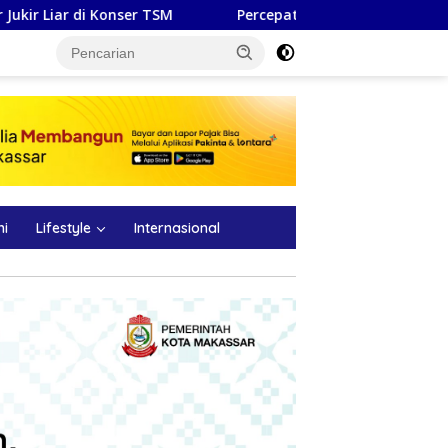
 TSM
Percepat konektivitas wilayah, Pemprov Sulsel keb
ni
Lifestyle
Internasional