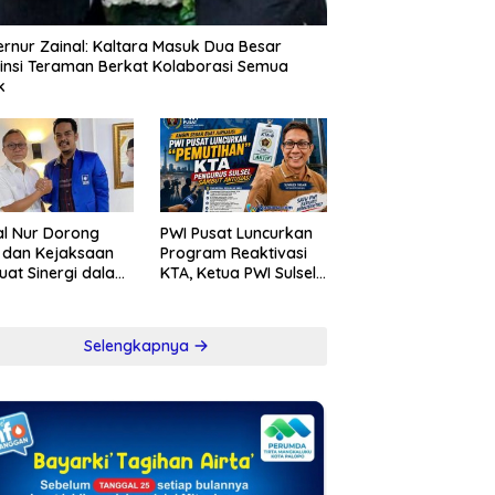
rnur Zainal: Kaltara Masuk Dua Besar
insi Teraman Berkat Kolaborasi Semua
k
l Nur Dorong
PWI Pusat Luncurkan
i dan Kejaksaan
Program Reaktivasi
uat Sinergi dalam
KTA, Ketua PWI Sulsel
berantasan
Sambut Positif
psi
Kebijakan Diskresi
Selengkapnya