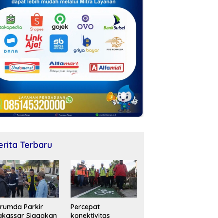
erita Terbaru
rumda Parkir
Percepat
kassar Siagakan
konektivitas