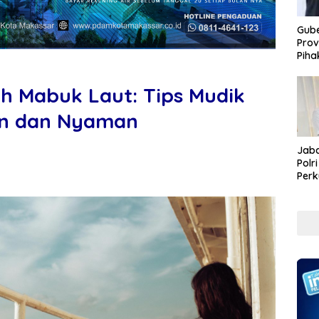
Gube
Prov
Piha
 Mabuk Laut: Tips Mudik
an dan Nyaman
Jaba
Polr
Perk
Pem
Koru