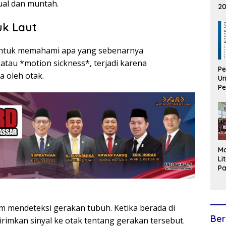
ual dan muntah.
20
Ju
T
k Laut
untuk memahami apa yang sebenarnya
tau *motion sickness*, terjadi karena
P
a oleh otak.
U
Pe
Ba
L
Di
1
M
Li
P
Ti
P
B
Kr
lam mendeteksi gerakan tubuh. Ketika berada di
Ber
rimkan sinyal ke otak tentang gerakan tersebut.