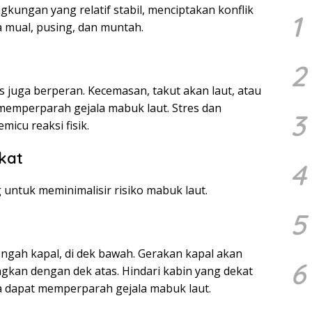
kungan yang relatif stabil, menciptakan konflik
1
sa mual, pusing, dan muntah.
2
gis juga berperan. Kecemasan, takut akan laut, atau
emperparah gejala mabuk laut. Stres dan
3
micu reaksi fisik.
kat
4
untuk meminimalisir risiko mabuk laut.
5
tengah kapal, di dek bawah. Gerakan kapal akan
6
ingkan dengan dek atas. Hindari kabin yang dekat
 dapat memperparah gejala mabuk laut.