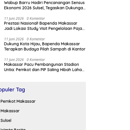
Wabup Barru Hadiri Pencanangan Sensus
Ekonomi 2026 Sulsel, Tegaskan Dukungan
Penuh Pemkab
11 Juni 2026
0 Komentar
Prestasi Nasional! Bapenda Makassar
Jadi Lokasi Study Visit Pengelolaan Pajak
Daerah
11 Juni 2026
0 Komentar
Dukung Kota Hijau, Bapenda Makassar
Terapkan Budaya Pilah Sampah di Kantor
11 Juni 2026
0 Komentar
Makassar Pacu Pembangunan Stadion
Untia: Pemkot dan PIP Saling Hibah Lahan
Belasan Ribu Meter
opuler Tag
Pemkot Makassar
Makassar
Sulsel
Warta Berita