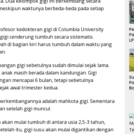
sa. Dua kelompok gigi ini berkembang secara
meskipun waktunya berbeda-beda pada setiap
ofesor kedokteran gigi di Columbia University
Pe
P
igi cenderung tumbuh secara sistematis.
LP
ah di bagian kiri harus tumbuh dalam waktu yang
Ja
an.
ngan gigi sebetulnya sudah dimulai sejak lama.
g anak masih berada dalam kandungan. Gigi
Su
ngan mencapai 6 bulan, tetapi sebetulnya
P
jak awal trimester kedua.
Bo
Pe
Ha
perkembangannya adalah mahkota gigi. Sementara
E
n setelah gigi muncul.
 akan mulai tumbuh di antara usia 2,5-3 tahun,
etelah itu, gigi susu akan mulai digantikan dengan