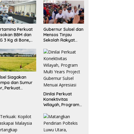
rtamina Perkuat
Gubernur Sulsel dan
asokan BBM dan
Mensos Tinjau
G 3 Kg di Bone,
Sekolah Rakyat
min Ketersediaan
Makassar, Siapkan
Lahan untuk
Perluasan Akses
Pendidikan
lsel Siagakan
ompa dan Sumur
r, Perkuat
rtahanan Pangan
Dinilai Perkuat
dapi Kekeringan
Konektivitas
kstrem
Wilayah, Program
Multi Years Project
Gubernur Sulsel
Menuai Apresiasi