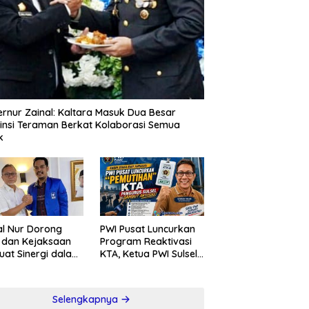
rnur Zainal: Kaltara Masuk Dua Besar
insi Teraman Berkat Kolaborasi Semua
k
l Nur Dorong
PWI Pusat Luncurkan
i dan Kejaksaan
Program Reaktivasi
uat Sinergi dalam
KTA, Ketua PWI Sulsel
berantasan
Sambut Positif
psi
Kebijakan Diskresi
Selengkapnya