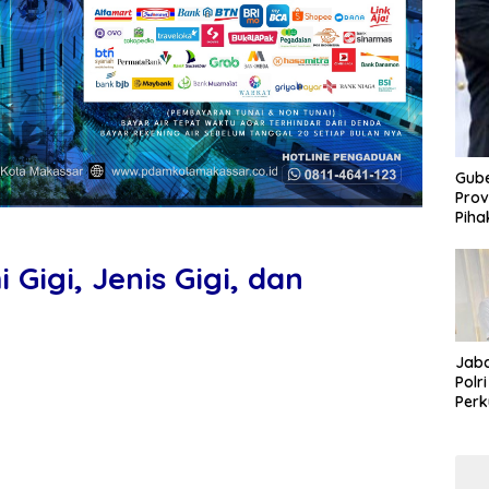
Gube
Prov
Piha
Gigi, Jenis Gigi, dan
Jaba
Polr
Perk
Pem
Koru