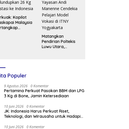
rkuak: Kopilot
skapai Malaysia
rtangkap
lundupkan 26 Kg
Matangkan
stasi ke Indonesia
Pendirian Poltekis
Luwu Utara,
Yayasan Andi
Manenne Cendekia
Pelajari Model
Vokasi di ITNY
Yogyakarta
ita Populer
9 Agustus 2026
0 Komentar
Pertamina Perkuat Pasokan BBM dan LPG
3 Kg di Bone, Jamin Ketersediaan
10 Juni 2026
0 Komentar
JK: Indonesia Harus Perkuat Riset,
Teknologi, dan Wirausaha untuk Hadapi
Tantangan Global
10 Juni 2026
0 Komentar