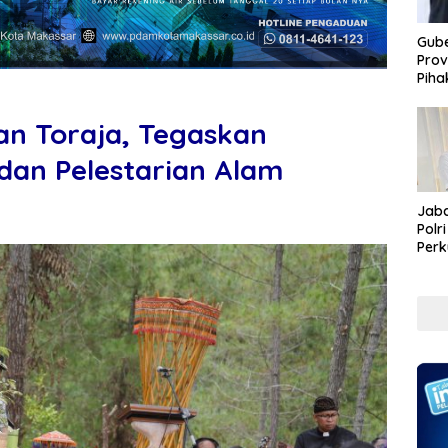
Gube
Prov
Piha
an Toraja, Tegaskan
 dan Pelestarian Alam
Jaba
Polr
Perk
Pem
Koru