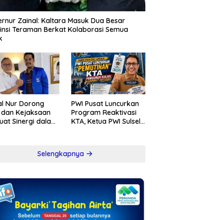
rnur Zainal: Kaltara Masuk Dua Besar
insi Teraman Berkat Kolaborasi Semua
k
l Nur Dorong
PWI Pusat Luncurkan
i dan Kejaksaan
Program Reaktivasi
uat Sinergi dalam
KTA, Ketua PWI Sulsel
berantasan
Sambut Positif
psi
Kebijakan Diskresi
Selengkapnya