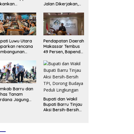
ekankan
Jalan Dikerjakan,
ningkatan
Hertasning Capai 90
ayanan dan Jaga
Persen
kuiditas
erusahaan
pati Luwu Utara
Pendapatan Daerah
aparkan rencana
Makassar Tembus
embangunan
49 Persen, Bapenda
LTEKIS di
Optimistis Target
adapan
2026 Tercapai
ahasiswa
ogyakarta
emkab Barru dan
nhas Tanam
Bupati dan Wakil
erdana Jagung
Bupati Barru Tinjau
UH, Siapkan
Aksi Bersih-Bersih
rru Jadi Sentra
TPI, Dorong Budaya
nih Unggul
Peduli Lingkungan