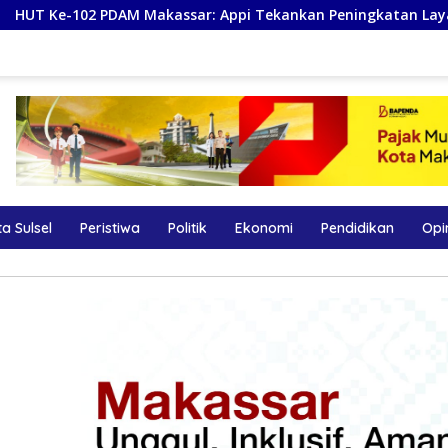
ar: Appi Tekankan Peningkatan Layanan dan Jaga Likuiditas 
a Sulsel
Peristiwa
Politik
Ekonomi
Pendidikan
Opi