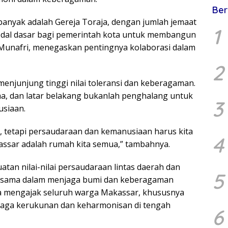
Ber
 banyak adalah Gereja Toraja, dengan jumlah jemaat
1
odal dasar bagi pemerintah kota untuk membangun
Munafri, menegaskan pentingnya kolaborasi dalam
2
njunjung tinggi nilai toleransi dan keberagaman.
a, dan latar belakang bukanlah penghalang untuk
3
siaan.
, tetapi persaudaraan dan kemanusiaan harus kita
4
assar adalah rumah kita semua,” tambahnya.
an nilai-nilai persaudaraan lintas daerah dan
5
rsama dalam menjaga bumi dan keberagaman
ga mengajak seluruh warga Makassar, khususnya
njaga kerukunan dan keharmonisan di tengah
6