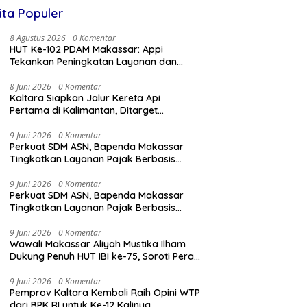
ita Populer
8 Agustus 2026
0 Komentar
HUT Ke-102 PDAM Makassar: Appi
Tekankan Peningkatan Layanan dan
Jaga Likuiditas Perusahaan
8 Juni 2026
0 Komentar
Kaltara Siapkan Jalur Kereta Api
Pertama di Kalimantan, Ditarget
Tersambung ke IKN hingga Malaysia
9 Juni 2026
0 Komentar
Perkuat SDM ASN, Bapenda Makassar
Tingkatkan Layanan Pajak Berbasis
Digital
9 Juni 2026
0 Komentar
Perkuat SDM ASN, Bapenda Makassar
Tingkatkan Layanan Pajak Berbasis
Digital
9 Juni 2026
0 Komentar
Wawali Makassar Aliyah Mustika Ilham
Dukung Penuh HUT IBI ke-75, Soroti Peran
Vital Bidan
9 Juni 2026
0 Komentar
Pemprov Kaltara Kembali Raih Opini WTP
dari BPK RI untuk Ke-12 Kalinya