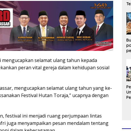
T
Pe
L
Li
P
Bu
p
p
PO
i mengucapkan selamat ulang tahun kepada
h
m
kankan peran vital gereja dalam kehidupan sosial
Y
P
kassar, mengucapkan selamat ulang tahun yang ke-
U
ksanakan Festival Hutan Toraja,” ucapnya dengan
P
JJ
Ba
Be
 festival ini menjadi ruang perjumpaan lintas
nafri juga menyampaikan pesan mendalam tentang
rmoni dalam keberagaman.