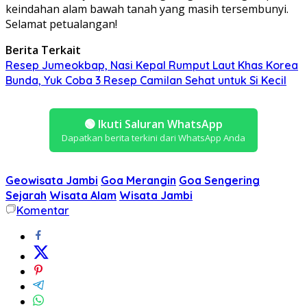
keindahan alam bawah tanah yang masih tersembunyi.
Selamat petualangan!
Berita Terkait
Resep Jumeokbap, Nasi Kepal Rumput Laut Khas Korea
Bunda, Yuk Coba 3 Resep Camilan Sehat untuk Si Kecil
🟢
Ikuti Saluran WhatsApp
Dapatkan berita terkini dari WhatsApp Anda
Geowisata Jambi
Goa Merangin
Goa Sengering
Sejarah
Wisata Alam
Wisata Jambi
Komentar