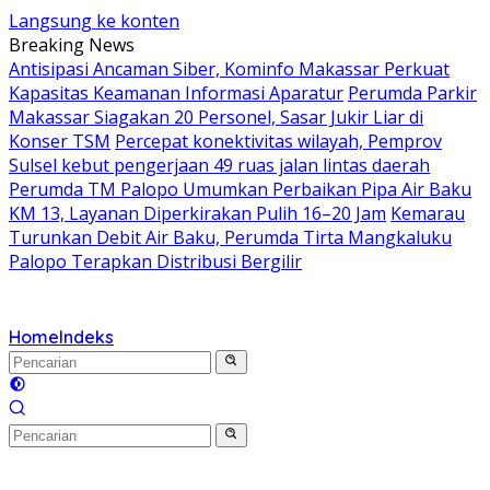
Langsung ke konten
Breaking News
Antisipasi Ancaman Siber, Kominfo Makassar Perkuat
Kapasitas Keamanan Informasi Aparatur
Perumda Parkir
Makassar Siagakan 20 Personel, Sasar Jukir Liar di
Konser TSM
Percepat konektivitas wilayah, Pemprov
Sulsel kebut pengerjaan 49 ruas jalan lintas daerah
Perumda TM Palopo Umumkan Perbaikan Pipa Air Baku
KM 13, Layanan Diperkirakan Pulih 16–20 Jam
Kemarau
Turunkan Debit Air Baku, Perumda Tirta Mangkaluku
Palopo Terapkan Distribusi Bergilir
Home
Indeks