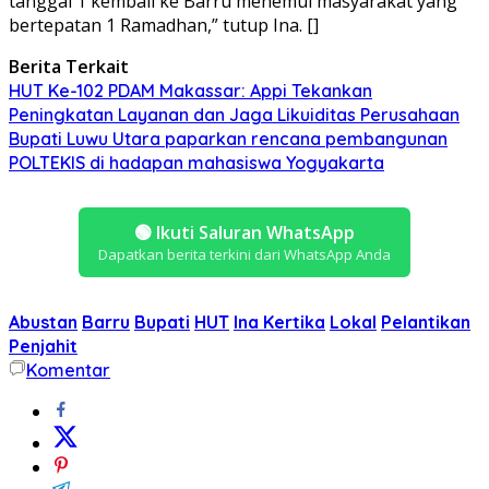
tanggal 1 kembali ke Barru menemui masyarakat yang
bertepatan 1 Ramadhan,” tutup Ina. []
Berita Terkait
HUT Ke-102 PDAM Makassar: Appi Tekankan
Peningkatan Layanan dan Jaga Likuiditas Perusahaan
Bupati Luwu Utara paparkan rencana pembangunan
POLTEKIS di hadapan mahasiswa Yogyakarta
🟢
Ikuti Saluran WhatsApp
Dapatkan berita terkini dari WhatsApp Anda
Abustan
Barru
Bupati
HUT
Ina Kertika
Lokal
Pelantikan
Penjahit
Komentar