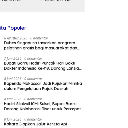
sional XII, Pesan
Transformasi
aga Nama Baik
Pengelolaan
aerah
Sampah di
Makassar
ita Populer
6 Agustus 2026
0 Komentar
Dubes Singapura tawarkan program
pelatihan gratis bagi masyarakat dan
ASN Makassar
7 Juni 2026
0 Komentar
Bupati Barru Hadiri Puncak Hari Bakti
Dokter Indonesia ke-118, Dorong Lansia
Tetap Aktif dan Sehat
8 Juni 2026
0 Komentar
Bapenda Makassar Jadi Rujukan Mimika
dalam Pengelolaan Pajak Daerah
8 Juni 2026
0 Komentar
Hadiri Silakwil ICMI Sulsel, Bupati Barru
Dorong Kolaborasi Riset untuk Percepat
Pembangunan Daerah
8 Juni 2026
0 Komentar
Kaltara Siapkan Jalur Kereta Api