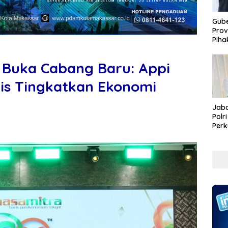
Gube
Prov
Piha
 Buka Cabang Baru: Appi
gis Tingkatkan Ekonomi
Jaba
Polr
Perk
Pem
Koru