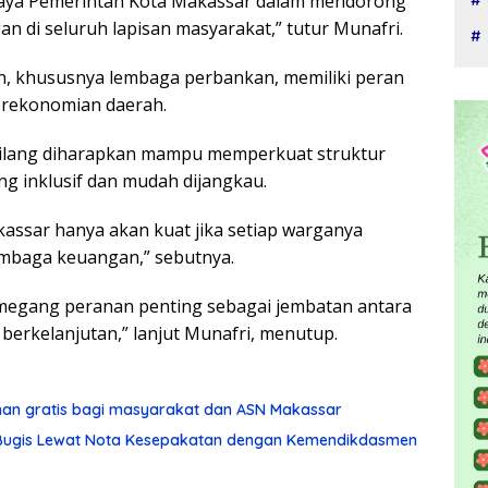
upaya Pemerintah Kota Makassar dalam mendorong
an di seluruh lapisan masyarakat,” tutur Munafri.
, khususnya lembaga perbankan, memiliki peran
erekonomian daerah.
ilang diharapkan mampu memperkuat struktur
ng inklusif dan mudah dijangkau.
assar hanya akan kuat jika setiap warganya
embaga keuangan,” sebutnya.
megang peranan penting sebagai jembatan antara
erkelanjutan,” lanjut Munafri, menutup.
han gratis bagi masyarakat dan ASN Makassar
 Bugis Lewat Nota Kesepakatan dengan Kemendikdasmen