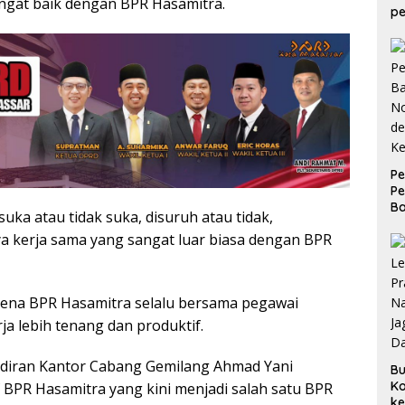
ngat baik dengan BPR Hasamitra.
pe
ba
d
P
Pe
Ba
suka atau tidak suka, disuruh atau tidak,
N
 kerja sama yang sangat luar biasa dengan BPR
d
K
rena BPR Hasamitra selalu bersama pegawai
a lebih tenang dan produktif.
diran Kantor Cabang Gemilang Ahmad Yani
Bu
Ko
BPR Hasamitra yang kini menjadi salah satu BPR
k