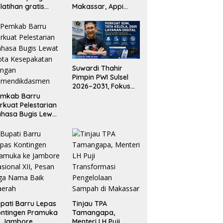
latihan gratis
Makassar, Appi
gi masyarakat
Tekankan Integritas
an ASN Makassar
dan Peningkatan
Pelayanan Air
Bersih
Suwardi Thahir
Pimpin PWI Sulsel
2026–2031, Fokus
Tingkatkan UKW
emkab Barru
dan Transformasi
rkuat Pelestarian
Digital
hasa Bugis Lewat
ota Kesepakatan
engan
emendikdasmen
pati Barru Lepas
Tinjau TPA
ntingen Pramuka
Tamangapa,
e Jambore
Menteri LH Puji