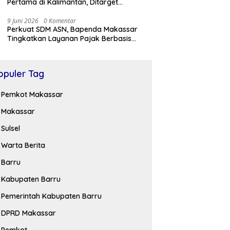
Pertama di Kalimantan, Ditarget
Tersambung ke IKN hingga Malaysia
9 Juni 2026
0 Komentar
Perkuat SDM ASN, Bapenda Makassar
Tingkatkan Layanan Pajak Berbasis
Digital
opuler Tag
Pemkot Makassar
Makassar
Sulsel
Warta Berita
Barru
Kabupaten Barru
Pemerintah Kabupaten Barru
DPRD Makassar
Pemkot