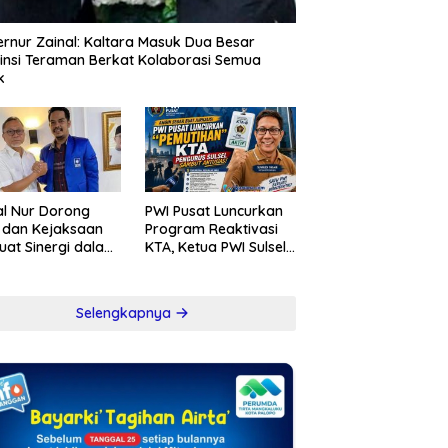
rnur Zainal: Kaltara Masuk Dua Besar
insi Teraman Berkat Kolaborasi Semua
k
l Nur Dorong
PWI Pusat Luncurkan
i dan Kejaksaan
Program Reaktivasi
uat Sinergi dalam
KTA, Ketua PWI Sulsel
berantasan
Sambut Positif
psi
Kebijakan Diskresi
Selengkapnya