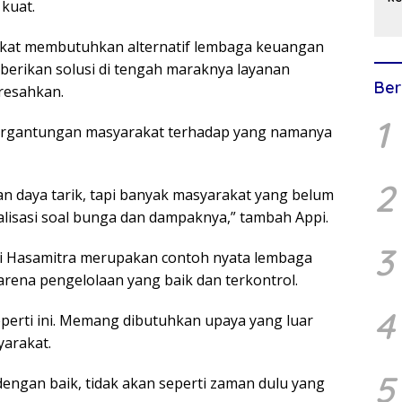
kuat.
Na
J
kat membutuhkan alternatif lembaga keuangan
D
berikan solusi di tengah maraknya layanan
Ber
eresahkan.
1
tergantungan masyarakat terhadap yang namanya
2
daya tarik, tapi banyak masyarakat yang belum
lisasi soal bunga dan dampaknya,” tambah Appi.
3
i Hasamitra merupakan contoh nyata lembaga
na pengelolaan yang baik dan terkontrol.
4
perti ini. Memang dibutuhkan upaya yang luar
arakat.
5
dengan baik, tidak akan seperti zaman dulu yang