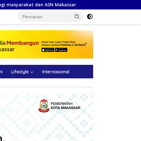
akassar
HUT ke-102 Perumda Air Minum Makassar, Appi 
ni
Lifestyle
Internasional