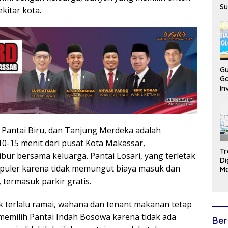
Su
kitar kota.
Bu
S
3R
Ru
Gu
G
In
R
2
 Pantai Biru, dan Tanjung Merdeka adalah
10-15 menit dari pusat Kota Makassar,
Tr
bur bersama keluarga. Pantai Losari, yang terletak
Di
populer karena tidak memungut biaya masuk dan
Ma
Lo
termasuk parkir gratis.
Au
k terlalu ramai, wahana dan tenant makanan tetap
memilih Pantai Indah Bosowa karena tidak ada
Ber