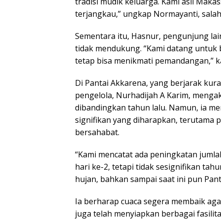
tradisi mudik keluarga. Kami asli Makas
terjangkau,” ungkap Normayanti, sala
Sementara itu, Hasnur, pengunjung la
tidak mendukung. “Kami datang untuk 
tetap bisa menikmati pemandangan,” k
Di Pantai Akkarena, yang berjarak kura
pengelola, Nurhadijah A Karim, menga
dibandingkan tahun lalu. Namun, ia m
signifikan yang diharapkan, terutama 
bersahabat.
“Kami mencatat ada peningkatan jumla
hari ke-2, tetapi tidak sesignifikan ta
hujan, bahkan sampai saat ini pun Pant
Ia berharap cuaca segera membaik aga
juga telah menyiapkan berbagai fasili