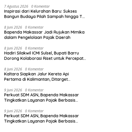
7 Agustus 2026
0 Komentar
Inspirasi dari Kelurahan Baru: Sukses
Bangun Budaya Pilah Sampah hingga TPS
3R Karebosi Jadi Rujukan
8 Juni 2026
0 Komentar
Bapenda Makassar Jadi Rujukan Mimika
dalam Pengelolaan Pajak Daerah
8 Juni 2026
0 Komentar
Hadiri Silakwil ICMI Sulsel, Bupati Barru
Dorong Kolaborasi Riset untuk Percepat
Pembangunan Daerah
8 Juni 2026
0 Komentar
Kaltara Siapkan Jalur Kereta Api
Pertama di Kalimantan, Ditarget
Tersambung ke IKN hingga Malaysia
9 Juni 2026
0 Komentar
Perkuat SDM ASN, Bapenda Makassar
Tingkatkan Layanan Pajak Berbasis
Digital
9 Juni 2026
0 Komentar
Perkuat SDM ASN, Bapenda Makassar
Tingkatkan Layanan Pajak Berbasis
Digital