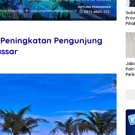
Gube
Prov
Piha
Peningkatan Pengunjung
assar
Jaba
Polr
Perk
Pem
Koru