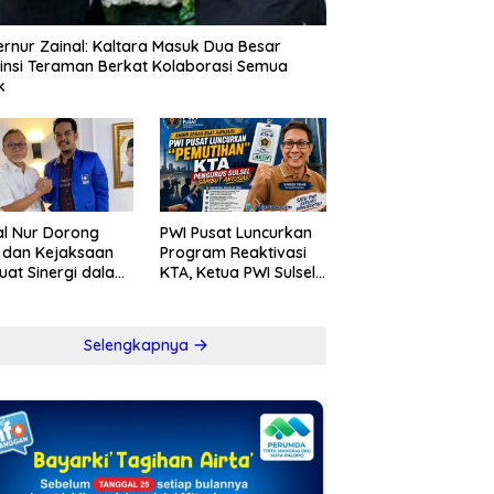
rnur Zainal: Kaltara Masuk Dua Besar
insi Teraman Berkat Kolaborasi Semua
k
l Nur Dorong
PWI Pusat Luncurkan
i dan Kejaksaan
Program Reaktivasi
uat Sinergi dalam
KTA, Ketua PWI Sulsel
berantasan
Sambut Positif
psi
Kebijakan Diskresi
Selengkapnya