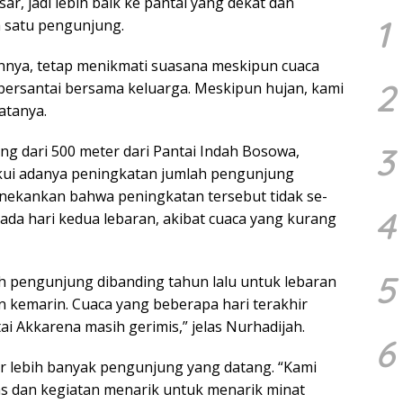
sar, jadi lebih baik ke pantai yang dekat dan
1
h satu pengunjung.
innya, tetap menikmati suasana meskipun cuaca
2
bersantai bersama keluarga. Meskipun hujan, kami
atanya.
3
ng dari 500 meter dari Pantai Indah Bosowa,
kui adanya peningkatan jumlah pengunjung
enekankan bahwa peningkatan tersebut tidak se-
4
pada hari kedua lebaran, akibat cuaca yang kurang
5
h pengunjung dibanding tahun lalu untuk lebaran
hun kemarin. Cuaca yang beberapa hari terakhir
ai Akkarena masih gerimis,” jelas Nurhadijah.
6
r lebih banyak pengunjung yang datang. “Kami
tas dan kegiatan menarik untuk menarik minat