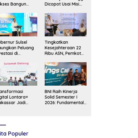
kses Bangun
Dicopot Usai Misi
daya Pilah
Penggulingan Rezim
ampah hingga TPS
Iran Gagal Total
 Karebosi Jadi
jukan
bernur Sulsel
Tingkatkan
aungkan Peluang
Kesejahteraan 22
vestasi di
Ribu ASN, Pemkot
akekornas APINDO
Makassar Siapkan
026
Pembentukan
Koperasi Korpri
Berbasis Bisnis
Berkelanjutan
ansformasi
BNI Raih Kinerja
gital Lontara+
Solid Semester I
kassar Jadi
2026: Fundamental
kus Studi Peserta
Bisnis Kokoh
stralia Awards
Topang
Pertumbuhan Kredit
& Kualitas Aset
ita Populer