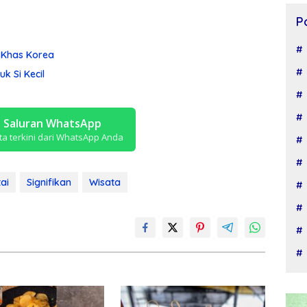
P
 Khas Korea
k Si Kecil
i Saluran WhatsApp
ta terkini dari WhatsApp Anda
ai
Signifikan
Wisata